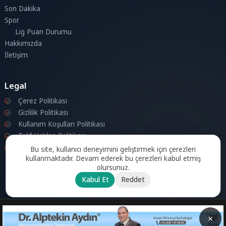
Son Dakika
Spor
Lig Puan Durumu
Hakkımızda
İletişim
Legal
Çerez Politikası
Gizlilik Politikası
Kullanım Koşulları Politikası
Telif Hakları Politikası
İletişim
Bu site, kullanıcı deneyimini geliştirmek için çerezleri
kullanmaktadır. Devam ederek bu çerezleri kabul etmiş
olursunuz.
Kabul Et
Reddet
© 2026 Londra Aktuel Tüm hakları saklıdır.
Powered by
Aksoy
Software LTD