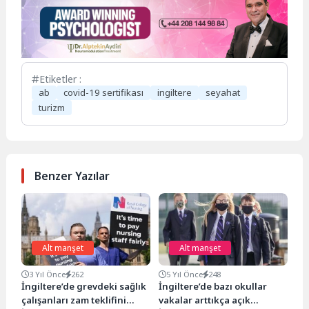
Etiketler :
ab
covid-19 sertifikası
ingiltere
seyahat
turizm
Benzer Yazılar
Alt manşet
Alt manşet
3 Yıl Önce
262
5 Yıl Önce
248
İngiltere’de grevdeki sağlık
İngiltere’de bazı okullar
çalışanları zam teklifini
vakalar arttıkça açık