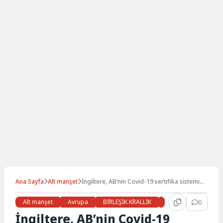
Ana Sayfa
Alt manşet
İngiltere, AB’nin Covid-19 sertifika sistemine
dahil edildi
Alt manşet
Avrupa
BİRLEŞİK KRALLIK
COVID - 19
0
Gü
İngiltere, AB’nin Covid-19