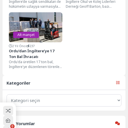
İngiltere’de sağlık sendikaları ile
İngiltere Okul ve Kolej Liderleri
kabul etti
kalmakta zorlanıyor
hükümetin uzlaşıya varmasıyla
Derneği Geoff Barton, bazı
bir milyondan fazla sağlık
yüksek enfeksiyon
personelinin maaşlarına yüzde
bölgelerindeki okulların artan
5...
Covid...
Alt manşet
2 Yıl Önce
237
Ordu’dan İngiltere’ye 17
Ton Bal İhracatı
Ordu'da üretilen 17 ton bal,
İngiltere'ye düzenlenen törenle
ihraç edildi. Valilik tarafından
yapılan açıklamaya göre,...
Kategoriler
Kategoriler
Son Yorumlar
0