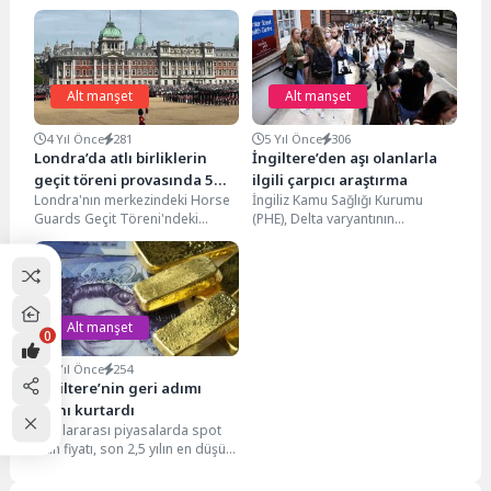
Alt manşet
Alt manşet
4 Yıl Önce
281
5 Yıl Önce
306
Londra’da atlı birliklerin
İngiltere’den aşı olanlarla
geçit töreni provasında 5
ilgili çarpıcı araştırma
Londra'nın merkezindeki Horse
İngiliz Kamu Sağlığı Kurumu
kişi yaralandı
Guards Geçit Töreni'ndeki
(PHE), Delta varyantının
Trooping the Color provasında
yayılımıyla ilgili çarpıcı bir
seyirci tribünlerinin bir kısmı
araştırma yayınladı. Bilim
çökünce...
insanları,...
Alt manşet
0
4 Yıl Önce
254
İngiltere’nin geri adımı
altını kurtardı
Uluslararası piyasalarda spot
altın fiyatı, son 2,5 yılın en düşük
seviyelerine gerilemişken,
İngiltere’nin tahvilde geri...