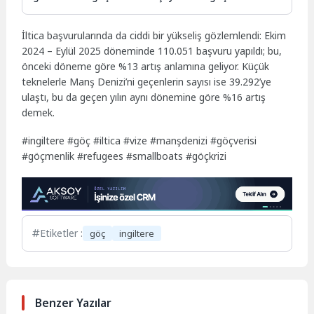
İltica başvurularında da ciddi bir yükseliş gözlemlendi: Ekim
2024 – Eylül 2025 döneminde 110.051 başvuru yapıldı; bu,
önceki döneme göre %13 artış anlamına geliyor. Küçük
teknelerle Manş Denizi’ni geçenlerin sayısı ise 39.292’ye
ulaştı, bu da geçen yılın aynı dönemine göre %16 artış
demek.
#ingiltere #göç #iltica #vize #manşdenizi #göçverisi
#göçmenlik #refugees #smallboats #göçkrizi
Etiketler :
göç
ingiltere
Benzer Yazılar