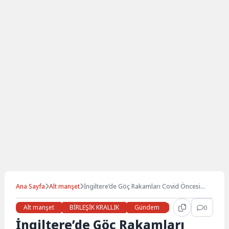
Ana Sayfa
Alt manşet
İngiltere’de Göç Rakamları Covid Öncesi
Seviyelere Döndü
Alt manşet
BİRLEŞİK KRALLIK
Gündem
Haberler
0
LON
İngiltere’de Göç Rakamları