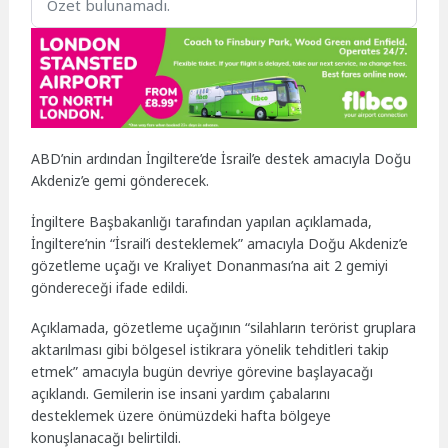
Özet bulunamadı.
ABD’nin ardından İngiltere’de İsrail’e destek amacıyla Doğu
Akdeniz’e gemi gönderecek.
İngiltere Başbakanlığı tarafından yapılan açıklamada,
İngiltere’nin “İsrail’i desteklemek” amacıyla Doğu Akdeniz’e
gözetleme uçağı ve Kraliyet Donanması’na ait 2 gemiyi
göndereceği ifade edildi.
Açıklamada, gözetleme uçağının “silahların terörist gruplara
aktarılması gibi bölgesel istikrara yönelik tehditleri takip
etmek” amacıyla bugün devriye görevine başlayacağı
açıklandı. Gemilerin ise insani yardım çabalarını
desteklemek üzere önümüzdeki hafta bölgeye
konuşlanacağı belirtildi.