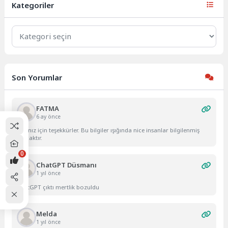
daha sıkı kurallara...
Kategoriler
Kategoriler
Son Yorumlar
FATMA
6 ay önce
Yazınız için teşekkürler. Bu bilgiler ışığında nice insanlar bilgilenmiş
olacaktır.
0
ChatGPT Düsmanı
1 yıl önce
ChatGPT çıktı mertlik bozuldu
Melda
1 yıl önce