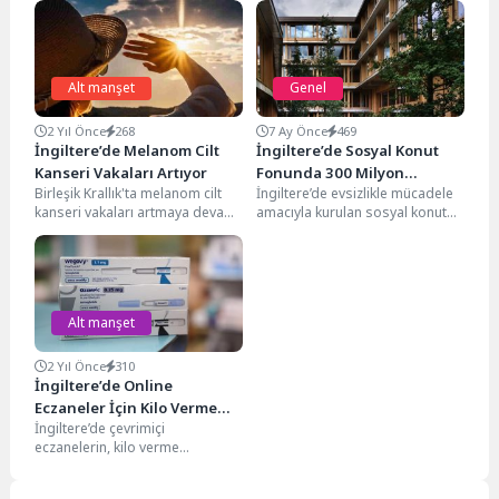
Alt manşet
Genel
2 Yıl Önce
268
7 Ay Önce
469
İngiltere’de Melanom Cilt
İngiltere’de Sosyal Konut
Kanseri Vakaları Artıyor
Fonunda 300 Milyon
Birleşik Krallık'ta melanom cilt
İngiltere’de evsizlikle mücadele
Sterlinlik Dolandırıcılık: 6
kanseri vakaları artmaya devam
amacıyla kurulan sosyal konut
Kişi Tutuklandı
ediyor. Cancer Research UK
fonu Home Reit hakkında
(CRUK) verilerine göre,...
yürütülen soruşturmada, 300
milyon...
Alt manşet
2 Yıl Önce
310
İngiltere’de Online
Eczaneler İçin Kilo Verme
İngiltere’de çevrimiçi
İlaçlarında Daha Sıkı
eczanelerin, kilo verme
Denetim
enjeksiyonları gibi yüksek riskli
ilaçları reçeteleme sürecinde