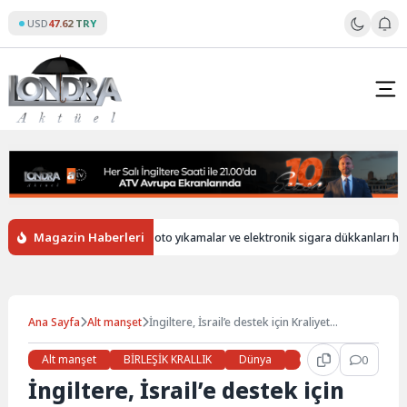
Skip
USD
47.62 TRY
to
content
Magazin Haberleri
rsiz
İngiltere’de oto yıkamalar ve elektronik sigara dükkanları hala yab
Ana Sayfa
Alt manşet
İngiltere, İsrail’e destek için Kraliyet
Donanması’nı gönderecek
Alt manşet
BİRLEŞİK KRALLIK
Dünya
Gündem
0
Haberl
İngiltere, İsrail’e destek için