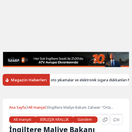
Magazin Haberleri
rsiz
İngiltere’de oto yıkamalar ve elektronik sigara dükkanları hala ya
Ana Sayfa
Alt manşet
İngiltere Maliye Bakanı Zahawi: “Orta
gelirliler de yardıma muhtaç kalabilir”
Alt manşet
BİRLEŞİK KRALLIK
Gündem
Haberler
0
İŞ 
İngiltere Maliye Bakanı