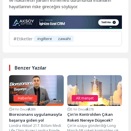
ve hükümetin yardım etmemesi durumunda insanların
hayatlarının riske gireceğini söylüyor.
Etiketler :
ingiltere
zawahi
Benzer Yazılar
Haberler
Alt manşet
4 Yıl Önce
289
5 Yıl Önce
278
Biorezonans uygulamasıyla
Çin’in Kontrolden Çıkan
başarıya giden yol
Roketi Nereye Düşecek?
Londra Aktüel 217. Bölüm Medi
Çin'in uzaya gönderdiği Long
Life Clinic Kuzey Londra Ponders
March-5B roketi kontrolden çıktı.