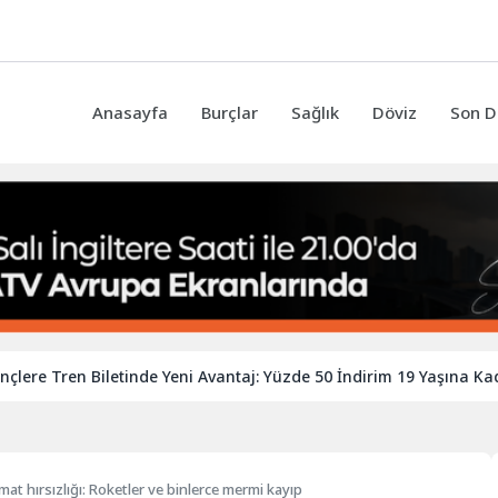
Anasayfa
Burçlar
Sağlık
Döviz
Son D
Tren Biletinde Yeni Avantaj: Yüzde 50 İndirim 19 Yaşına Kadar Uz
t hırsızlığı: Roketler ve binlerce mermi kayıp