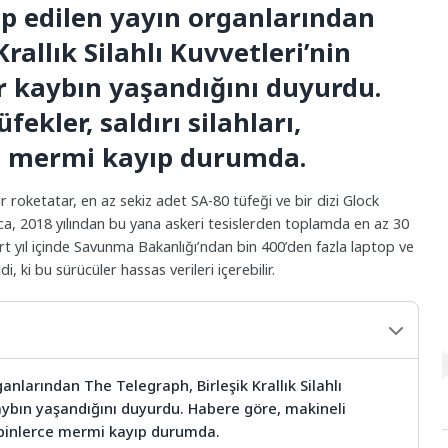
kip edilen yayın organlarından
rallık Silahlı Kuvvetleri’nin
r kaybın yaşandığını duyurdu.
ekler, saldırı silahları,
ce mermi kayıp durumda.
r roketatar, en az sekiz adet SA-80 tüfeği ve bir dizi Glock
ca, 2018 yılından bu yana askeri tesislerden toplamda en az 30
dört yıl içinde Savunma Bakanlığı’ndan bin 400’den fazla laptop ve
 ki bu sürücüler hassas verileri içerebilir.
ganlarından The Telegraph, Birleşik Krallık Silahlı
aybın yaşandığını duyurdu. Habere göre, makineli
ve binlerce mermi kayıp durumda.