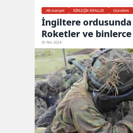
Alt manşet
BİRLEŞİK KRALLIK
Gündem
İngiltere ordusunda
Roketler ve binlerc
01 Nis 2024