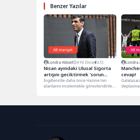
Benzer Yazılar
Alt manşet
Alt 
Londra Aktuel
4 Yıl Önce
272
Londra 
Nisan ayındaki Ulusal Sigorta
Manches
artışını geciktirmek ‘sorun
cevap!
olmaz’
İngiltere’de daha önce Hazine'nin
Galatasar
planlarını incelemekle görevlendirilen
deplasman
üst düzey bir yetkili, Maliye Bakanı
havaliman
Rishi Sunak'ın...
maruz kald
Galatasar
İngiltere'