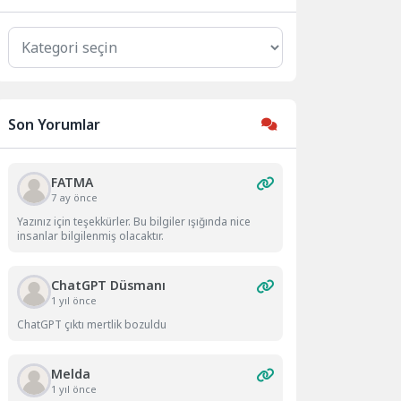
Kategoriler
Son Yorumlar
FATMA
7 ay önce
Yazınız için teşekkürler. Bu bilgiler ışığında nice
insanlar bilgilenmiş olacaktır.
ChatGPT Düsmanı
1 yıl önce
ChatGPT çıktı mertlik bozuldu
Melda
1 yıl önce