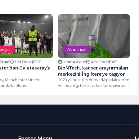
manşet
Alt manşet
Aktuel
3 Yıl Önce
307
Londra Aktuel
4 Yıl Önce
309
ter’dan Galatasaray’a
BioNTech, kanser araştırmaları
merkezini İngiltere’ye taşıyor
ay, Manchester United
2020 yılında tüm dünyada patlak veren
ında kafilenin
ve insanlığı tehdit eden koronavirüse
ında kötü davranışlara
karşı geliştirdikleri aşı ile...
ığını açıklamıştı.
ay'ın açıklamasına
den cevap...
Footer Menu
L