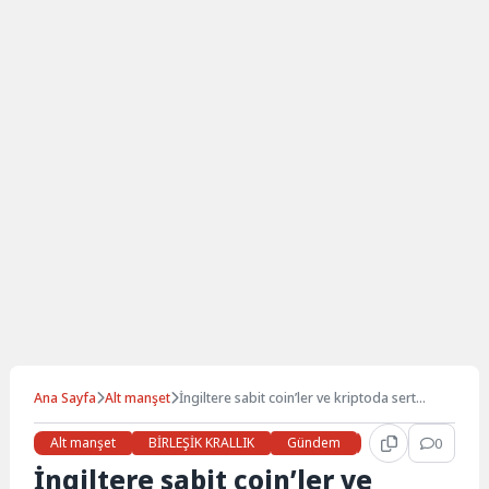
Ana Sayfa
Alt manşet
İngiltere sabit coin’ler ve kriptoda sert
kurallar için hazırlanıyor
Alt manşet
BİRLEŞİK KRALLIK
Gündem
Haberler
0
İŞ 
İngiltere sabit coin’ler ve