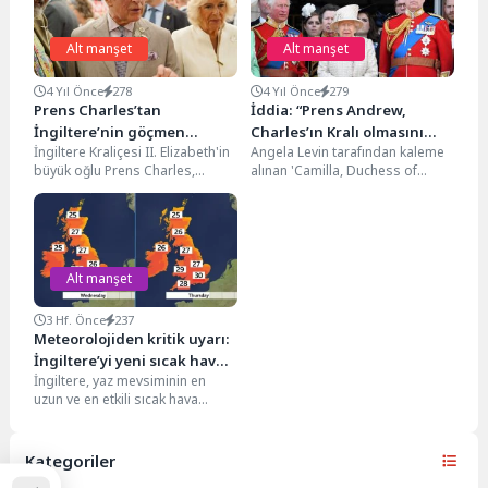
Alt manşet
Alt manşet
4 Yıl Önce
278
4 Yıl Önce
279
Prens Charles’tan
İddia: “Prens Andrew,
İngiltere’nin göçmen
Charles’ın Kralı olmasını
İngiltere Kraliçesi II. Elizabeth'in
Angela Levin tarafından kaleme
kararına tepki: Korkunç bir
engellemek için komplo
büyük oğlu Prens Charles,
alınan 'Camilla, Duchess of
plan
kurdu”
hükümetin ülkeye yasa dışı
Cornwall: From Outcast to
yollarla giren sığınmacıları...
Queen Consort' (Cornwall...
Alt manşet
3 Hf. Önce
237
Meteorolojiden kritik uyarı:
İngiltere’yi yeni sıcak hava
İngiltere, yaz mevsiminin en
dalgası bekliyor
uzun ve en etkili sıcak hava
dalgalarından birini yaşıyor. BBC
Hava...
Kategoriler