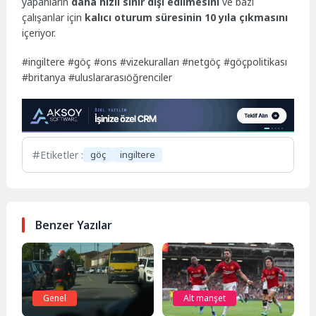
yapanların
daha hızlı sınır dışı edilmesini
ve bazı
çalışanlar için
kalıcı oturum süresinin 10 yıla çıkmasını
içeriyor.
#ingiltere #göç #ons #vizekuralları #netgöç #göçpolitikası
#britanya #uluslararasıöğrenciler
Etiketler :
göç
ingiltere
Benzer Yazılar
Genel
Alt manşet