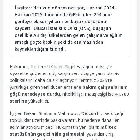
İngiltere’de uzun dönem net göç, Haziran 2024–
Haziran 2025 döneminde 649 binden 204 bine
gerileyerek son yılların en büyük düşüşünü
kaydetti. Ulusal İstatistik Ofisi (ONS), düşüşün
özellikle AB dışı ülkelerden gelen çalışma ve eğitim
amaçlı göçte keskin şekilde azalmasından
kaynaklandığını bildirdi.
Hükümet, Reform UK lideri Nigel Farage’ın etkisiyle
siyasette güçlenen göç karşıtı sert çizgiye yanıt olarak
politikalarını daha da sıkılaştırıyor. Temmuz 2025’te
yürürlüğe giren yeni düzenlemelerle
bakım çalışanlarının
göçü neredeyse durdu
, nitelikli işçi maaş eşiği ise
41.700
sterline
yükseltildi.
İçişleri Bakanı Shabana Mahmood, “Göçün hızı ve ölçeği
topluluklar üzerinde baskı yarattı, bu nedenle daha ileri
adımlar atıyoruz” dedi. Hükümetin yeni planı;
mülteci
statüsünün geçici hâle gelmesini
, yasa dışı giriş