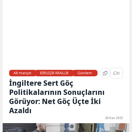
Alt manşet
BİRLEŞİK KRALLIK
Gündem
Haberler
0
LON
İngiltere Sert Göç
Politikalarının Sonuçlarını
Görüyor: Net Göç Üçte İki
Azaldı
28 Kas 2025