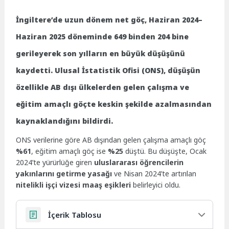
İngiltere’de uzun dönem net göç, Haziran 2024–
Haziran 2025 döneminde 649 binden 204 bine
gerileyerek son yılların en büyük düşüşünü
kaydetti. Ulusal İstatistik Ofisi (ONS), düşüşün
özellikle AB dışı ülkelerden gelen çalışma ve
eğitim amaçlı göçte keskin şekilde azalmasından
kaynaklandığını bildirdi.
ONS verilerine göre AB dışından gelen çalışma amaçlı göç
%61
, eğitim amaçlı göç ise
%25
düştü. Bu düşüşte, Ocak
2024’te yürürlüğe giren
uluslararası öğrencilerin
yakınlarını getirme yasağı
ve Nisan 2024’te artırılan
nitelikli işçi vizesi maaş eşikleri
belirleyici oldu.
İçerik Tablosu