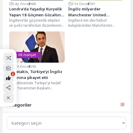
5 Ay Önce
445
3 Yıl Önce
297
Londra’da Yaşadışı Kuryelik
İngiliz milyarder
Yapan 18 Göçmen Gözaltına
Manchester United
İngiltere’de göçmenlik ekipleri
İngiltere'nin dev futbol
Alındı
hisselerinin yüzde 25’ini
ve polis tarafından düzenlenen
kulüplerinden Manchester
satın alıyor
ortak operasyonda 18 kişi
United, önümüzdeki hafta İngiliz
gözaltına alındı. İçişleri
petrokimya milyarderi Jim
Bakanlığı...
Ratcliffe'in futbol kulübünün...
Alt manşet
4 Yıl Önce
243
Miçotakis, Türkiye’yi İngiliz
0
basınına şikayet etti
Son dönemde Türkiye'yi hedef
alan Yunanistan Başkanı
Kyriakos Miçotakis İngiliz
basınına Türkiye’yi şikayet etti.
Sunday...
Kategoriler
Kategoriler