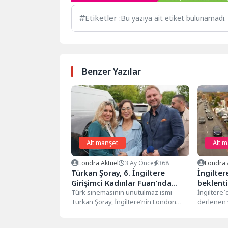
Etiketler :
Bu yazıya ait etiket bulunamadı.
Benzer Yazılar
Alt manşet
Alt 
Londra Aktuel
3 Ay Önce
368
Londra 
Türkan Şoray, 6. İngiltere
İngilter
Girişimci Kadınlar Fuarı’nda
beklenti
sevenleriyle buluştu
Türk sinemasının unutulmaz ismi
İngiltere`
Türkan Şoray, İngiltere’nin London
derlenen v
kentinde düzenlenen 6. İngiltere
talep ettik
Girişimci Kadınlar Fuarı’nda...
şekilde...