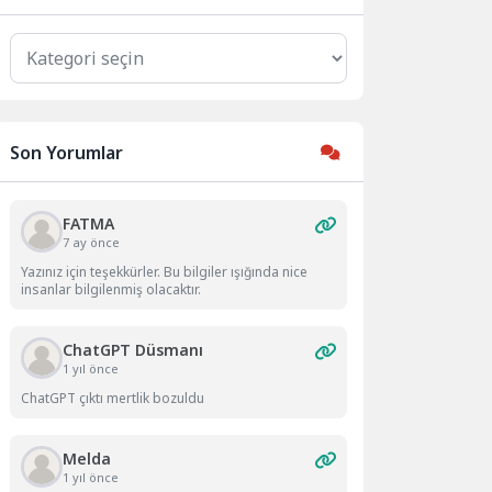
Kategoriler
Son Yorumlar
FATMA
7 ay önce
Yazınız için teşekkürler. Bu bilgiler ışığında nice
insanlar bilgilenmiş olacaktır.
ChatGPT Düsmanı
1 yıl önce
ChatGPT çıktı mertlik bozuldu
Melda
1 yıl önce