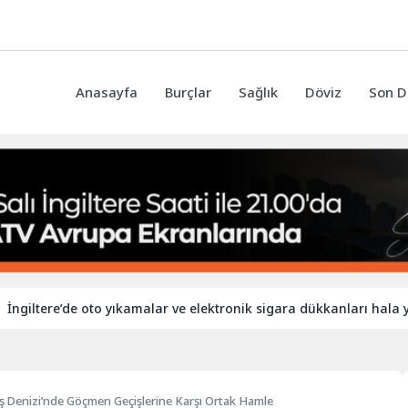
Anasayfa
Burçlar
Sağlık
Döviz
Son D
re’de oto yıkamalar ve elektronik sigara dükkanları hala yabancı i
ş Denizi’nde Göçmen Geçişlerine Karşı Ortak Hamle