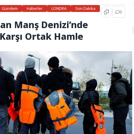
Gündem
Haberler
LONDRA
Son Dakika
0
’dan Manş Denizi’nde
 Karşı Ortak Hamle