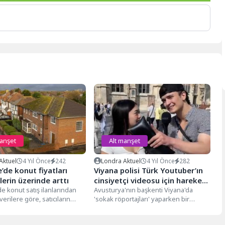
manşet
Alt manşet
Aktuel
4 Yıl Önce
242
Londra Aktuel
4 Yıl Önce
282
e’de konut fiyatları
Viyana polisi Türk Youtuber’ın
lerin üzerinde arttı
cinsiyetçi videosu için harekete
de konut satış ilanlarından
geçti
Avusturya'nın başkenti Viyana'da
erilere göre, satıcıların
'sokak röportajları' yaparken bir
leri fiyatlar bu ay güçlü
kadına giyimi sebebiyle hakaret eden
ve cinsiyetçi ifadeler...