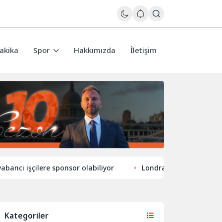
akika
Spor
Hakkımızda
İletişim
şçilere sponsor olabiliyor
Londra’nın eğlence hayatında y
Kategoriler