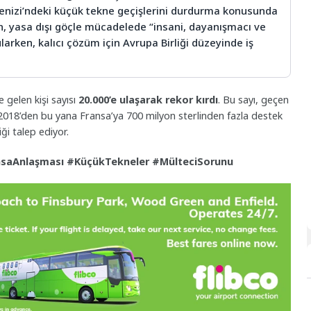
Denizi’ndeki küçük tekne geçişlerini durdurma konusunda
, yasa dışı göçle mücadelede “insani, dayanışmacı ve
arken, kalıcı çözüm için Avrupa Birliği düzeyinde iş
e gelen kişi sayısı
20.000’e ulaşarak rekor kırdı
. Bu sayı, geçen
, 2018’den bu yana Fransa’ya 700 milyon sterlinden fazla destek
ği talep ediyor.
nsaAnlaşması #KüçükTekneler #MülteciSorunu