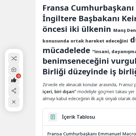
Fransa Cumhurbaşkanı
İngiltere Başbakanı Keir
öncesi iki ülkenin
Manş Deni
d
konusunda ortak hareket edeceğini
mücadelede
“insani, dayanışma
benimseneceğini vurgul
Birliği düzeyinde iş birl
0
Zirvede ele alınacak konular arasında, Fransız 
içeri, biri dışarı”
modeliyle göçmen takası yer a
almayı kabul edeceğinin ilk açık sinyali olarak de
İçerik Tablosu
Fransa Cumhurbaşkanı Emmanuel Macron, 