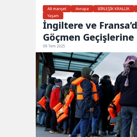
Alt manşet
Avrupa
BİRLEŞİK KRALLIK
Yaşam
İngiltere ve Fransa
Göçmen Geçişlerine
09 Tem 2025