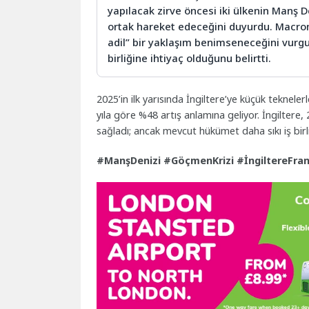
yapılacak zirve öncesi iki ülkenin Manş 
ortak hareket edeceğini duyurdu. Macron
adil” bir yaklaşım benimseneceğini vurgul
birliğine ihtiyaç olduğunu belirtti.
2025’in ilk yarısında İngiltere’ye küçük teknelerl
yıla göre %48 artış anlamına geliyor. İngiltere
sağladı; ancak mevcut hükümet daha sıkı iş birli
#ManşDenizi #GöçmenKrizi #İngiltereFra