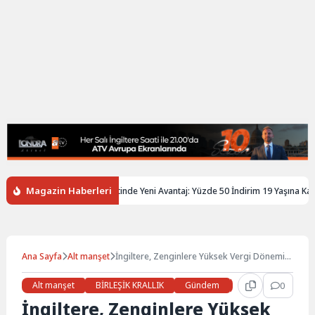
Magazin Haberleri
ere’de Gençlere Tren Biletinde Yeni Avantaj: Yüzde 50 İndirim 19 Yaşına Kadar 
Ana Sayfa
Alt manşet
İngiltere, Zenginlere Yüksek Vergi Dönemini
Başlatıyor
Alt manşet
BİRLEŞİK KRALLIK
Gündem
Haberler
0
İŞ 
İngiltere, Zenginlere Yüksek