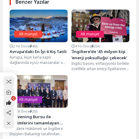
Benzer Yazılar
Alt manşet
Alt manşet
2 Yıl Önce
456
4 Yıl Önce
224
Avrupa’daki En İyi 6 Kış Tatili
‘İngiltere’de ’45 milyon kişi
Avrupa, kışın karla kaplı
‘enerji yoksulluğu’ çekecek’
dağlarında eşsiz manzaralar ve
İngiliz basını, enflasyonla birlikte
huzur dolu kaçamaklar sunuyor.
özellikle artan enerji fiyatlarının
Kuzey Kutup Dairesi’nden...
hane halkı üzerindeki etkilerine
dikkat çekiyor. Guardian...
0
Alt manşet
3 Yıl Önce
255
Chevening Bursu ile
eğitimlerini tamamlayan
İngiltere Hükûmeti ve İngiltere
mezunlar Ankara’da
Dışişleri Bakanlığı tarafından
sertifikalarını aldı