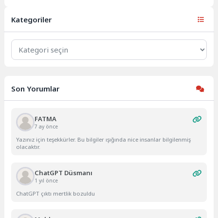
finanse edilen Chevening Bursu
ile bu ülkede eğitimlerini...
Kategoriler
Kategoriler
Son Yorumlar
FATMA
7 ay önce
Yazınız için teşekkürler. Bu bilgiler ışığında nice insanlar bilgilenmiş
olacaktır.
ChatGPT Düsmanı
1 yıl önce
ChatGPT çıktı mertlik bozuldu