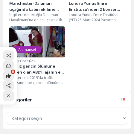
Manchester-Dalaman
Londra Yunus Emre
uçağında kabin ekibine
Enstitüsü’nden 2 konser
İngiltere’den Muğla Dalaman
Londra Yunus Emre Enstitüsü
saldırı
birden
Havalimanı'na gelen uçaktaki iki
(YEE) 25 Mart 2024 Pazartesi
sarhoş Rus yolcu kabin ekibine
akşamı ‘Anadolu’dan Mistik
saldırınca uçak Selanik'e...
Sesler: Ramazan Özel...
Alt manşet
4 Yıl Önce
208
İngiliz gencin ölümüne
0
neden olan ABD’li ajanın eşi,
İngiltere'de 2019'da trafik
suçunu kabul etti
kazasında bir gencin ölümüne
neden olan ancak
dokunulmazlığa sığınarak
ülkeden kaçan ABD'li...
Kategoriler
Kategoriler