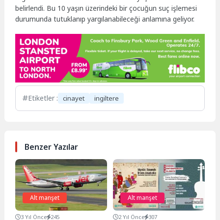
belirlendi. Bu 10 yaşın üzerindeki bir çocuğun suç işlemesi
durumunda tutuklanıp yargılanabileceği anlamına geliyor.
Etiketler :
cinayet
ingiltere
Benzer Yazılar
Alt manşet
Alt manşet
3 Yıl Önce
245
2 Yıl Önce
307