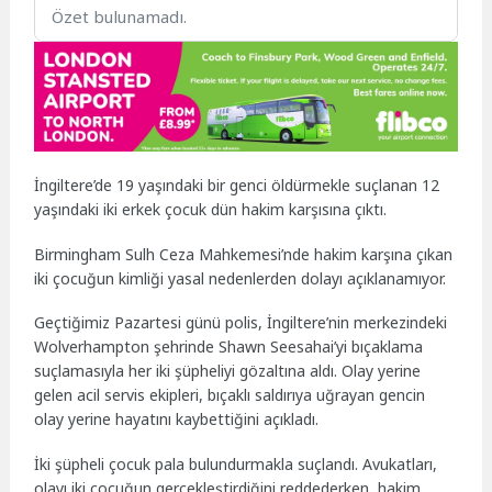
Özet bulunamadı.
İngiltere’de 19 yaşındaki bir genci öldürmekle suçlanan 12
yaşındaki iki erkek çocuk dün hakim karşısına çıktı.
Birmingham Sulh Ceza Mahkemesi’nde hakim karşına çıkan
iki çocuğun kimliği yasal nedenlerden dolayı açıklanamıyor.
Geçtiğimiz Pazartesi günü polis, İngiltere’nin merkezindeki
Wolverhampton şehrinde Shawn Seesahai’yi bıçaklama
suçlamasıyla her iki şüpheliyi gözaltına aldı. Olay yerine
gelen acil servis ekipleri, bıçaklı saldırıya uğrayan gencin
olay yerine hayatını kaybettiğini açıkladı.
İki şüpheli çocuk pala bulundurmakla suçlandı. Avukatları,
olayı iki çocuğun gerçekleştirdiğini reddederken, hakim