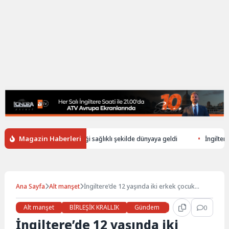
Magazin Haberleri
şerek ölen annenin bebeği sağlıklı şekilde dünyaya geldi
İngiltere’de i
Ana Sayfa
Alt manşet
İngiltere’de 12 yaşında iki erkek çocuk
cinayetle suçlanıyor
Alt manşet
BİRLEŞİK KRALLIK
Gündem
Haberler
0
LON
İngiltere’de 12 yaşında iki