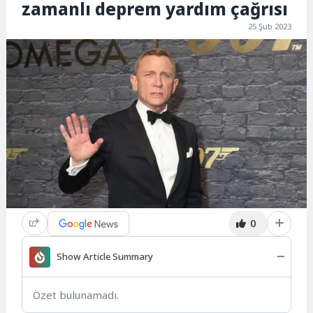
zamanlı deprem yardım çağrısı
25 Şub 2023
0
Show Article Summary
Özet bulunamadı.