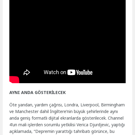
AYNI ANDA GÖSTERİLECEK
Öte yandan, yardım çağrısı, Londra, Liverpool, Birmingham
ve Manchester dahil İngiltere’nin büyük şehirlerinde aynı
anda geniş formatlı dijital ekranlarda gösterilecek. Channel
4’un mali işlerden sorumlu yetkilisi Verica Djurdjevic, yaptığı
açıklamada, “Depremin yarattığı tahribatı görünce, bu