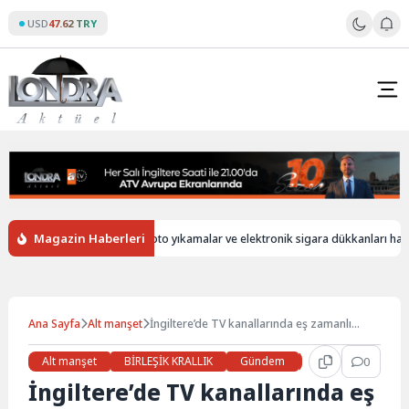
Skip
USD
47.62 TRY
to
content
Magazin Haberleri
siz
İngiltere’de oto yıkamalar ve elektronik sigara dükkanları hala yaba
Ana Sayfa
Alt manşet
İngiltere’de TV kanallarında eş zamanlı
deprem yardım çağrısı
Alt manşet
BİRLEŞİK KRALLIK
Gündem
Haberler
0
LON
İngiltere’de TV kanallarında eş