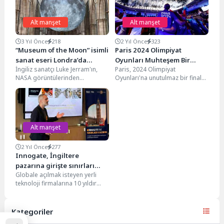
Alt manşet
Alt manşet
3 Yıl Önce
218
2 Yıl Önce
323
“Museum of the Moon” isimli
Paris 2024 Olimpiyat
sanat eseri Londra’da
Oyunları Muhteşem Bir
İngiliz sanatçı Luke Jerram'ın,
Paris, 2024 Olimpiyat
sergileniyor
Törenle Sona Erdi
NASA görüntülerinden
Oyunları'na unutulmaz bir final
oluşturduğu üç boyutlu
töreniyle veda etti. Ünlü aktör
“Museum of the Moon” isimli
Tom Cruise, stadyum...
sanat...
Alt manşet
2 Yıl Önce
277
Innogate, İngiltere
pazarına girişte sınırları
Globale açılmak isteyen yerli
kaldırıyor
teknoloji firmalarına 10 yıldır
destek sağlayan Innogate
Uluslararası Hızlandırma
Programı’nın 18....
Kategoriler