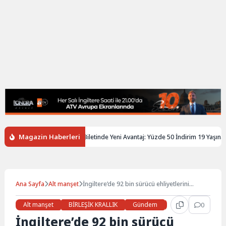
Magazin Haberleri
giltere’de Gençlere Tren Biletinde Yeni Avantaj: Yüzde 50 İndirim 19 Yaşına Ka
Ana Sayfa
Alt manşet
İngiltere’de 92 bin sürücü ehliyetlerini
kaybetmek üzere
Alt manşet
BİRLEŞİK KRALLIK
Gündem
Haberler
0
Son
İngiltere’de 92 bin sürücü