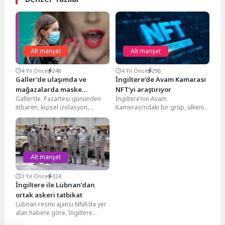
Alt manşet
Alt manşet
4 Yıl Önce
248
4 Yıl Önce
296
Galler’de ulaşımda ve
İngiltere’de Avam Kamarası
mağazalarda maske
NFT’yi araştırıyor
Galler’de, Pazartesi gününden
İngiltere’nin Avam
zorunluluğu sona eriyor
itibaren, kişisel izolasyon,
Kamerası’ndaki bir grup, ülkenin
otobüslerde ve trenlerde maske
ilk NFT düzenlemesine doğru bir
takma zorunluluğu kalkacak.
adım atarak, NFT’lerin riskleri...
Galler hükümeti,...
Alt manşet
3 Yıl Önce
324
İngiltere ile Lübnan’dan
ortak askeri tatbikat
Lübnan resmi ajansı NNA'da yer
alan habere göre, İngiltere
Ordusu 2. Tabur Paraşüt