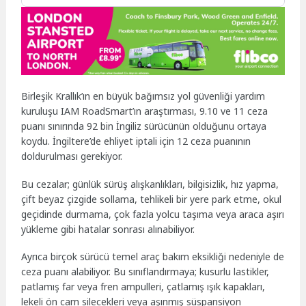
Birleşik Krallık’ın en büyük bağımsız yol güvenliği yardım
kuruluşu IAM RoadSmart’ın araştırması, 9.10 ve 11 ceza
puanı sınırında 92 bin İngiliz sürücünün olduğunu ortaya
koydu. İngiltere’de ehliyet iptali için 12 ceza puanının
doldurulması gerekiyor.
Bu cezalar; günlük sürüş alışkanlıkları, bilgisizlik, hız yapma,
çift beyaz çizgide sollama, tehlikeli bir yere park etme, okul
geçidinde durmama, çok fazla yolcu taşıma veya araca aşırı
yükleme gibi hatalar sonrası alınabiliyor.
Ayrıca birçok sürücü temel araç bakım eksikliği nedeniyle de
ceza puanı alabiliyor. Bu sınıflandırmaya; kusurlu lastikler,
patlamış far veya fren ampulleri, çatlamış ışık kapakları,
lekeli ön cam silecekleri veya aşınmış süspansiyon