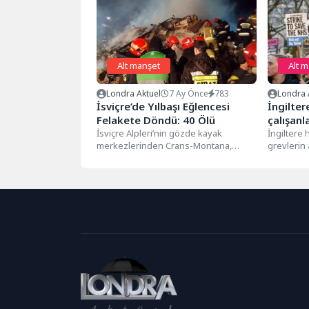
Alt manşet
Alt 
Londra Aktuel
7 Ay Önce
783
Londra 
İsviçre’de Yılbaşı Eğlencesi
İngilte
Felakete Döndü: 40 Ölü
çalışanl
İsviçre Alpleri’nin gözde kayak
İngiltere 
merkezlerinden Crans-Montana,
grevlerin
yılbaşı gecesi yaşanan büyük bir
öğretmen 
felaketle sarsıldı. Reuters ve...
bulunduğ
sektörü...