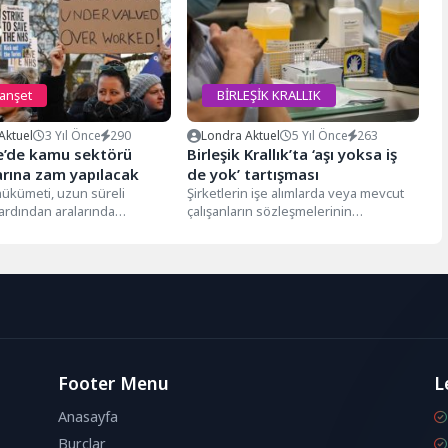
manşet
BİRLEŞİK KRALLIK
Aktuel
3 Yıl Önce
290
Londra Aktuel
5 Yıl Önce
263
re’de kamu sektörü
Birleşik Krallık’ta ‘aşı yoksa iş
arına zam yapılacak
de yok’ tartışması
hükümeti, uzun süreli
Şirketlerin işe alımlarda veya mevcut
 ardından aralarında
çalışanların sözleşmelerinin
ve doktorların da
yenilenmesi sırasında "aşı pasaportu"
u milyonlarca kamu
koşulunu öne sürebilecekleri
gündemde....
Footer Menu
L
Anasayfa
Burçlar