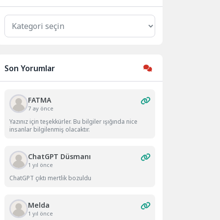
Kategoriler
Son Yorumlar
FATMA
7 ay önce
Yazınız için teşekkürler. Bu bilgiler ışığında nice
insanlar bilgilenmiş olacaktır.
ChatGPT Düsmanı
1 yıl önce
ChatGPT çıktı mertlik bozuldu
Melda
1 yıl önce