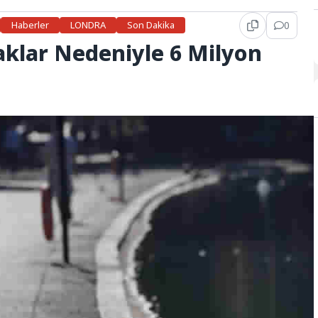
Haberler
LONDRA
Son Dakika
0
ıcaklar Nedeniyle 6 Milyon