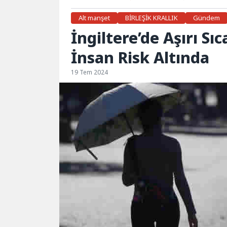
Alt manşet
BİRLEŞİK KRALLIK
Gündem
İngiltere’de Aşırı S
İnsan Risk Altında
19 Tem 2024