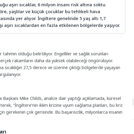
uğu aşırı sıcaklar, 6 milyon insanı risk altına soktu.
öre, yaşlılar ve küçük çocuklar bu tehlikeli hava
sında yer alıyor. İngiltere genelinde 5 yaş altı 1,7
i aşırı sıcaklardan en fazla etkilenen bölgelerde yaşıyor.
bir tahmin olduğu belirtiliyor. Engelliler ve sağlık sorunları
gerçek rakamların daha da yüksek olabileceği öngörülüyor.
a sıcaklığın 27,5 derece ve üzerine çıktığı bölgelerde yaşayan
urgulanıyor.
ma Başkanı Mike Childs, analize dair yaptığı açıklamada, küresel
irterek, “İngiltere’nin iklim krizine uyum sağlama planları, bu kriz
in gerekenin çok gerisinde. Bu başarısızlık, milyonlarca insanın
arı