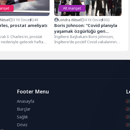
manşet
Alt manşet
Aktuel
3 Yıl Önce
249
Londra Aktuel
4 Yıl Önce
302
rles, prostat ameliyatı
Boris Johnson: “Covid planıyla
yaşamak özgürlüğü geri
ralı 3. Charles'ın, prostat
getirecek”
İngiltere Başbakanı Boris Johnson,
nedeniyle gelecek hafta
İngiltere'de pozitif Covid vakalarının
tedavi göreceği bildirildi.
karantina zorunluluğunu yasal olarak
m Sarayı'ndan...
kaldırmaya hazırlanırken "Covid...
Footer Menu
L
Anasayfa
Burçlar
Sağlık
Döviz