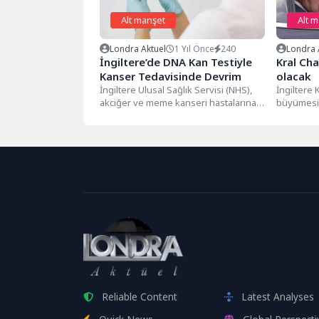
Alt manşet
Alt 
Londra Aktuel
1 Yıl Önce
240
Londra 
İngiltere’de DNA Kan Testiyle
Kral Cha
Kanser Tedavisinde Devrim
olacak
İngiltere Ulusal Sağlık Servisi (NHS),
İngiltere K
akciğer ve meme kanseri hastalarına
büyümesi 
yönelik çığır açıcı bir DNA...
hastanede 
Buchingha
Reliable Content
Latest Analyses