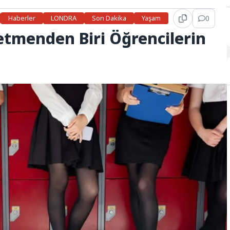
Haberler
LONDRA
Son Dakika
Yaşam
0
retmenden Biri Öğrencilerin