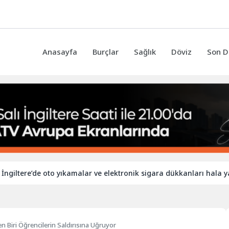
Anasayfa
Burçlar
Sağlık
Döviz
Son D
’de oto yıkamalar ve elektronik sigara dükkanları hala yabancı işç
n Biri Öğrencilerin Saldırısına Uğruyor