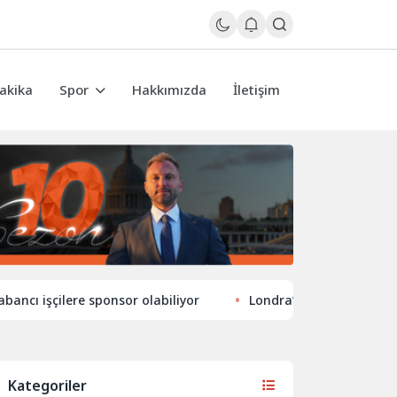
akika
Spor
Hakkımızda
İletişim
ilere sponsor olabiliyor
Londra’nın eğlence hayatında yen
Kategoriler