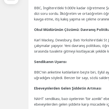
BBC, İngiltere’deki 9.000’e kadar öğretmene Şuba
dizi soru sordu. İlköğretim ve ortaöğretim öğr
kavga etme, itiş kakış yapma ve çekme oranının a
Okul Müdürünün Çözümü: Davranış Politikas
Karl Mackey, Dewsbury, Batı Yorkshire’daki St J
çalışmalar yapıyor. Yeni davranış politikası, öğre
sırasında tuvalete gitmeyi kısıtlayacak şekilde 
Sendikanın Uyarısı
BBC’nin anketine katılanların beşte biri, Eylül 
uğradığını söyledi. Benzer bir sayı, sözlü saldırıy
Ebeveynlerden Gelen Şiddetin Artması
NAHT sendikası, bazı üyelerinin “bir azınlık” e
ebeveynlerden gelen şiddete karşı mücadele iç