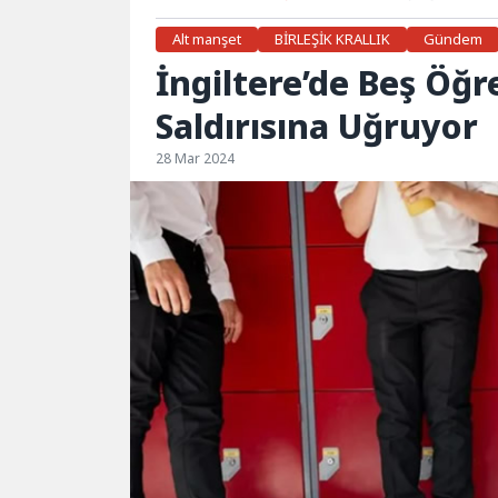
Alt manşet
BİRLEŞİK KRALLIK
Gündem
İngiltere’de Beş Öğ
Saldırısına Uğruyor
28 Mar 2024