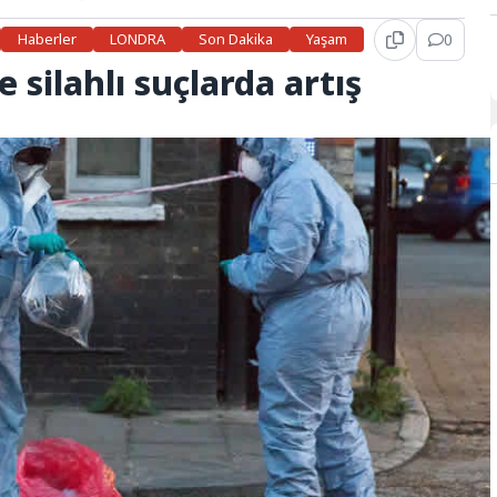
Haberler
LONDRA
Son Dakika
Yaşam
0
e silahlı suçlarda artış