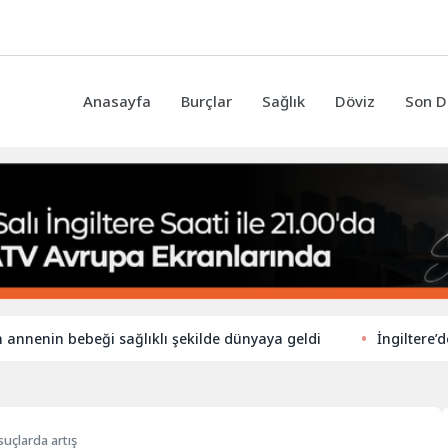
Anasayfa
Burçlar
Sağlık
Döviz
Son D
nin bebeği sağlıklı şekilde dünyaya geldi
İngiltere’de ilko
 suçlarda artış