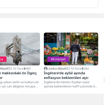
pa
Alt manşet
Aktuel
5 Yıl Önce
483
Londra Aktuel
3 Yıl Önce
284
e Hakkındaki En İlginç
İngiltere’de eylül ayında
er
enflasyon beklentileri aştı
lgi çeken tarihi ve kültürü ile
İngiltere'de tüketici fiyatları eylül
için can attığımız Avrupa
ayında beklentilerin hafif üzerinde bir
en bir tanesi…...
artış gösterdi. Tüketici fiyatları eylülde
bir...