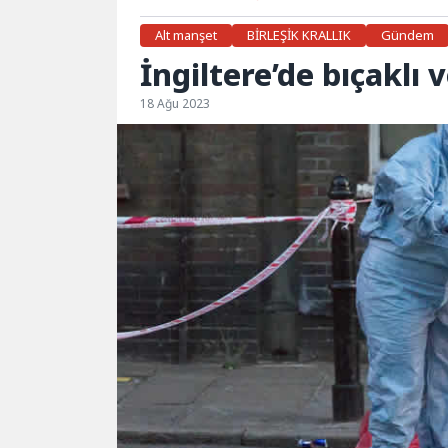
Alt manşet
BİRLEŞİK KRALLIK
Gündem
İngiltere’de bıçaklı v
18 Ağu 2023