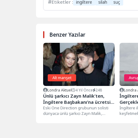
Etiketler :
ingiltere
silah
suç
Benzer Yazılar
Alt manşet
Avru
Londra Aktuel
4 Yıl Önce
248
Londra 
Ünlü şarkıcı Zayn Malik’ten,
İngilter
İngiltere Başbakanı’na ücretsiz
Gerçekl
okul yemeği çağrısı
Eski One Direction grubunun solisti
İngiltere i
dünyaca ünlü şarkıcı Zayn Malik,
keşfetmek 
İngiltere Başbakanı Rishi Sunak'a bir...
ülkelerind