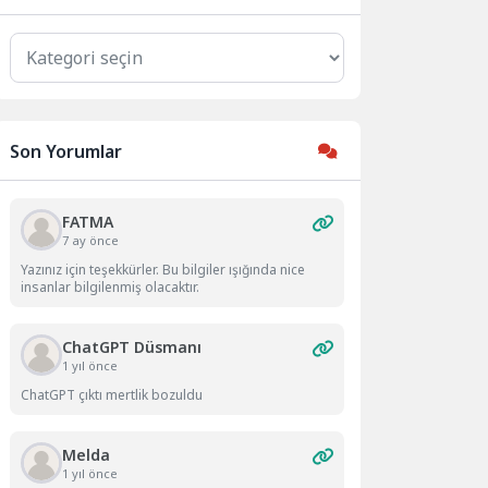
Kategoriler
Son Yorumlar
FATMA
7 ay önce
Yazınız için teşekkürler. Bu bilgiler ışığında nice
insanlar bilgilenmiş olacaktır.
ChatGPT Düsmanı
1 yıl önce
ChatGPT çıktı mertlik bozuldu
Melda
1 yıl önce