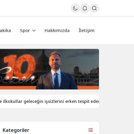
akika
Spor
Hakkımızda
İletişim
kullar geleceğin işsizlerini erken tespit edecek
İngiltere’de
Kategoriler