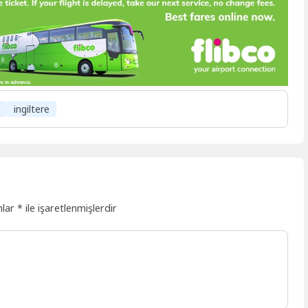
t
ingiltere
nlar
*
ile işaretlenmişlerdir