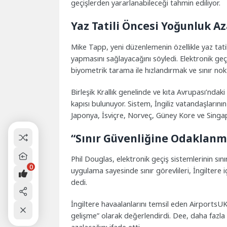
geçişlerden yararlanabileceği tahmin ediliyor.
Yaz Tatili Öncesi Yoğunluk A
Mike Tapp, yeni düzenlemenin özellikle yaz tatil
yapmasını sağlayacağını söyledi. Elektronik geçi
biyometrik tarama ile hızlandırmak ve sınır no
Birleşik Krallık genelinde ve kıta Avrupası’ndak
kapısı bulunuyor. Sistem, İngiliz vatandaşlarının
Japonya, İsviçre, Norveç, Güney Kore ve Singapu
“Sınır Güvenliğine Odaklanm
Phil Douglas, elektronik geçiş sistemlerinin sın
0
uygulama sayesinde sınır görevlileri, İngiltere 
dedi.
İngiltere havaalanlarını temsil eden Airports
gelişme” olarak değerlendirdi. Dee, daha fazla 