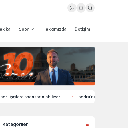
akika
Spor
Hakkımızda
İletişim
re sponsor olabiliyor
Londra’nın eğlence hayatında yeni 
Kategoriler