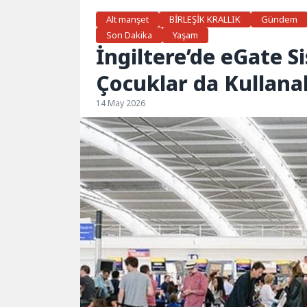
Alt manşet
BİRLEŞİK KRALLIK
Gündem
Son Dakika
Yaşam
İngiltere’de eGate S
Çocuklar da Kullana
14 May 2026