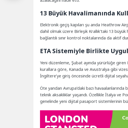
azalacağını ifade etti.
13 Büyük Havalimanında Kull
Elektronik geçiş kapıları şu anda Heathrow Ai
dahil olmak üzere Birleşik Krallık’taki 13 büyük 
bağlantılı sınır kontrol noktalarında da aktif d
ETA Sistemiyle Birlikte Uygu
Yeni düzenleme, Şubat ayında yürürlüğe giren El
kurallara göre, Kanada ve Avustralya gibi vizes
İngiltere’ye giriş öncesinde ücretli dijital seyah
Öte yandan Avrupa’daki bazı havaalanlarında bi
teknik aksaklıklar yaşandı. Özellikle İtalya ve 
genelinde yeni dijital pasaport sistemlerinin b