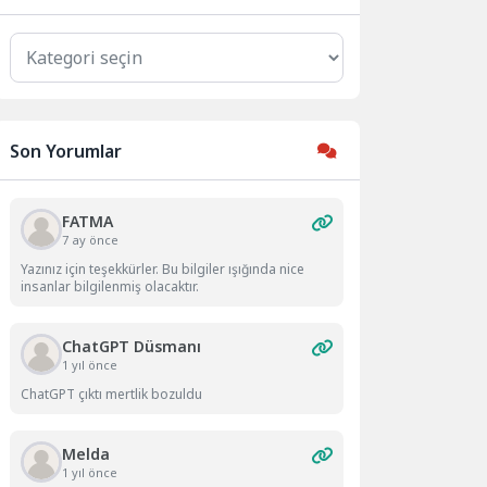
Kategoriler
Son Yorumlar
FATMA
7 ay önce
Yazınız için teşekkürler. Bu bilgiler ışığında nice
insanlar bilgilenmiş olacaktır.
ChatGPT Düsmanı
1 yıl önce
ChatGPT çıktı mertlik bozuldu
Melda
1 yıl önce