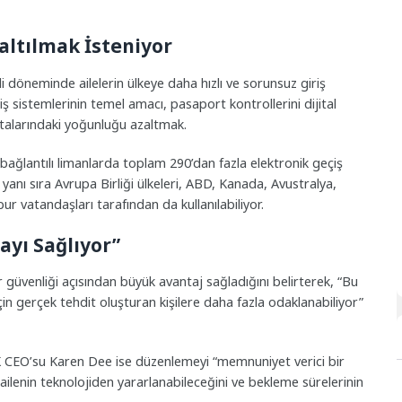
zaltılmak İsteniyor
i döneminde ailelerin ülkeye daha hızlı ve sorunsuz giriş
ş sistemlerinin temel amacı, pasaport kontrollerini dijital
ktalarındaki yoğunluğu azaltmak.
i bağlantılı limanlarda toplam 290’dan fazla elektronik geçiş
 yanı sıra Avrupa Birliği ülkeleri, ABD, Kanada, Avustralya,
r vatandaşları tarafından da kullanılabiliyor.
ayı Sağlıyor”
ır güvenliği açısından büyük avantaj sağladığını belirterek, “Bu
için gerçek tehdit oluşturan kişilere daha fazla odaklanabiliyor”
UK CEO’su Karen Dee ise düzenlemeyi “memnuniyet verici bir
ailenin teknolojiden yararlanabileceğini ve bekleme sürelerinin