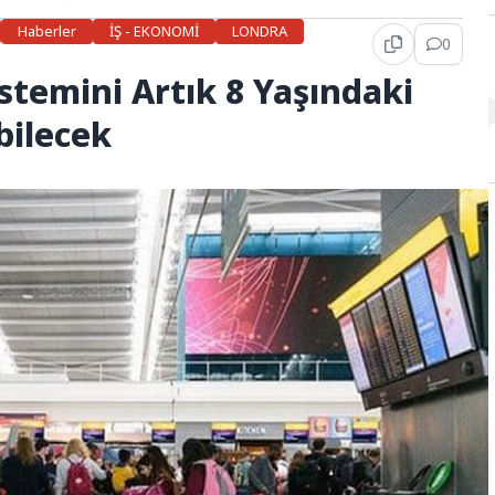
Haberler
İŞ - EKONOMİ
LONDRA
0
istemini Artık 8 Yaşındaki
bilecek