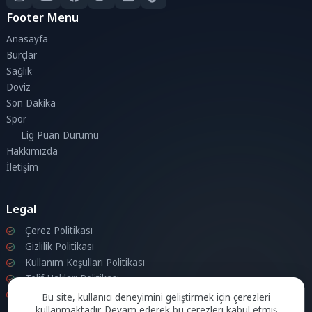
Footer Menu
Anasayfa
Burçlar
Sağlık
Döviz
Son Dakika
Spor
Lig Puan Durumu
Hakkımızda
İletişim
Legal
Çerez Politikası
Gizlilik Politikası
Kullanım Koşulları Politikası
Telif Hakları Politikası
İletişim
Bu site, kullanıcı deneyimini geliştirmek için çerezleri
kullanmaktadır. Devam ederek bu çerezleri kabul etmiş