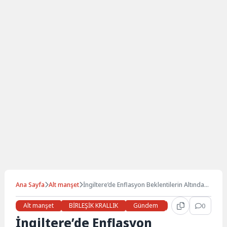
Ana Sayfa
Alt manşet
İngiltere’de Enflasyon Beklentilerin Altında
Kaldı
Alt manşet
BİRLEŞİK KRALLIK
Gündem
Haberler
0
İŞ 
İngiltere’de Enflasyon