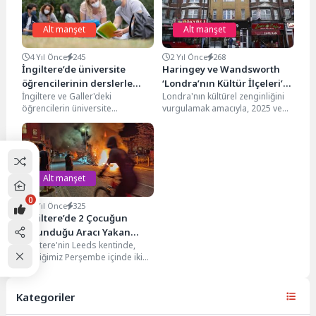
Alt manşet
Alt manşet
4 Yıl Önce
245
2 Yıl Önce
268
İngiltere’de üniversite
Haringey ve Wandsworth
öğrencilerinin derslerle
‘Londra’nın Kültür İlçeleri’
İngiltere ve Galler'deki
Londra'nın kültürel zenginliğini
ilgili şikayetleri rekor
seçildi
öğrencilerin üniversite
vurgulamak amacıyla, 2025 ve
seviyeye ulaştı
dersleriyle ilgili şikayetleri geçen
2027 yıllarının 'Londra Kültür
yıl rekor seviyeye ulaştı.
İlçesi' olarak adlandırılması
Bağımsız Yargıç...
için...
Alt manşet
0
2 Yıl Önce
325
İngiltere’de 2 Çocuğun
Bulunduğu Aracı Yakan
İngiltere'nin Leeds kentinde,
Şüpheli Tutuklandı
geçtiğimiz Perşembe içinde iki
çocuğun bulunduğu bir aracı
kasten ateşe verdiği iddia...
Kategoriler