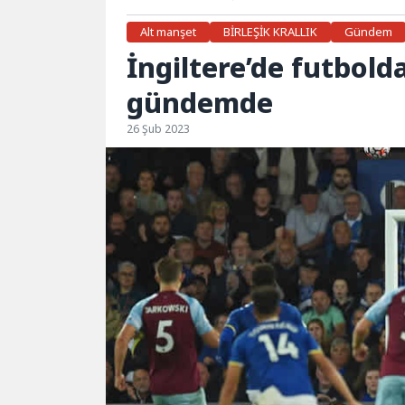
Alt manşet
BİRLEŞİK KRALLIK
Gündem
İngiltere’de futbold
gündemde
26 Şub 2023