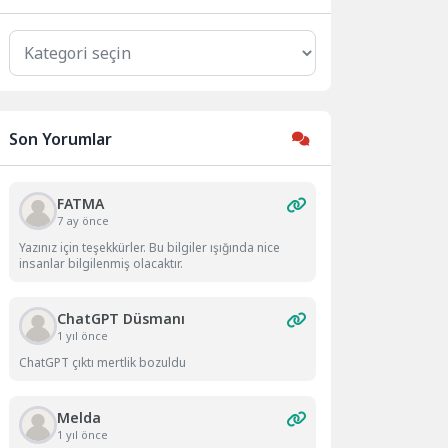
Kategoriler
Son Yorumlar
FATMA
7 ay önce
Yazınız için teşekkürler. Bu bilgiler ışığında nice
insanlar bilgilenmiş olacaktır.
ChatGPT Düsmanı
1 yıl önce
ChatGPT çıktı mertlik bozuldu
Melda
1 yıl önce