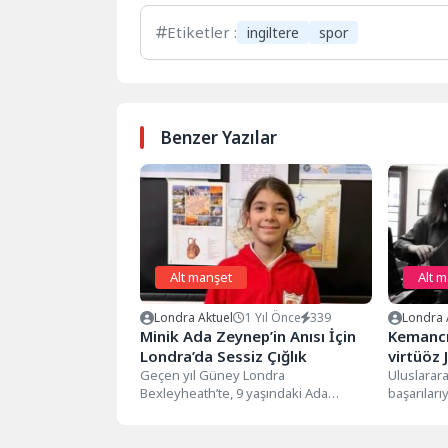
Etiketler :
ingiltere
spor
Benzer Yazılar
Alt manşet
Alt 
Londra Aktuel
1 Yıl Önce
339
Londra 
Minik Ada Zeynep’in Anısı İçin
Kemancı Ez
Londra’da Sessiz Çığlık
virtüöz 
Geçen yıl Güney Londra
Londra’d
Uluslarara
Bexleyheath’te, 9 yaşındaki Ada
başarıları
Zeynep Bıçakcı, uyuşturucu
düzenledi
etkisindeki bir şoförün kontrolünden...
müzikseve
kemancı Ez