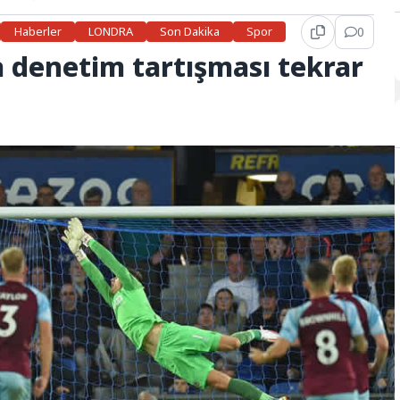
Haberler
LONDRA
Son Dakika
Spor
0
a denetim tartışması tekrar