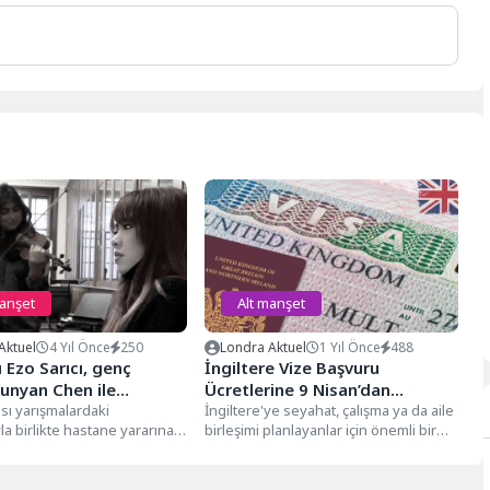
manşet
Alt manşet
Aktuel
4 Yıl Önce
250
Londra Aktuel
1 Yıl Önce
488
o Sarıcı, genç
İngiltere Vize Başvuru
Junyan Chen ile
Ücretlerine 9 Nisan’dan
a resital verecek
sı yarışmalardaki
İtibaren Zam Geliyor
İngiltere'ye seyahat, çalışma ya da aile
yla birlikte hastane yararına
birleşimi planlayanlar için önemli bir
ği konserlerle Londralı
gelişme yaşandı. İngiltere Hükümeti,...
rlerin yakından tanıdığı
o Sarıcı,...