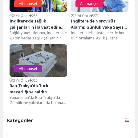
Alt manşet
Alt manşet
2 Yıl Önce
238
2 Yıl Önce
271
İngiltere’de sağlık
İngiltere’de Norovirüs
çalışanları hâlâ vaat edilen
Alarmı: Günlük Vaka Sayısı
Sağlık yöneticilerinin, İngiltere'de
İngiltere'deki hastanelerde her
ödemeleri bekliyor
Bine Yaklaştı
20 bin kadar sağlık çalışanının
gün ortalama 961 kişi, ishal,
geçen Mayıs ayında
kusma ve mide enfeksiyonu
kararlaştırılan yaklaşık 1.655 £...
belirtileriyle tedavi ediliyor....
Alt manşet
3 Yıl Önce
300
Batı Trakya’da Türk
mezarlığına saldırı
Yunanistan'da Batı Trakya'da
Gümülcine yakınlarında bulunan
Narlıköy'deki Türk mezarlığına
saldırı düzenlendi. Kimliği
belirlenemeyen kişi ya...
Kategoriler
Kategoriler