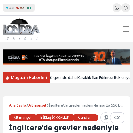
Skip
USD
47.62 TRY
to
content
Magazin Haberleri
İngiltere’de Birçok Bölgesinde daha Kuraklık İlan Edilmesi Bekleniyor
Ana Sayfa
Alt manşet
İngiltere’de grevler nedeniyle martta 556 bin
iş günü kaybı yaşandı
Alt manşet
BİRLEŞİK KRALLIK
Gündem
Haberler
0
İŞ 
İngiltere’de grevler nedeniyle