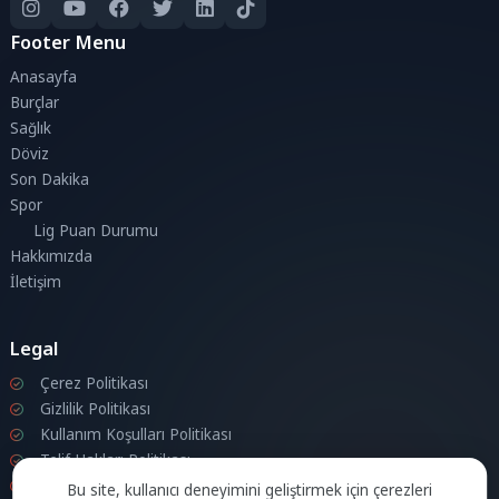
Footer Menu
Anasayfa
Burçlar
Sağlık
Döviz
Son Dakika
Spor
Lig Puan Durumu
Hakkımızda
İletişim
Legal
Çerez Politikası
Gizlilik Politikası
Kullanım Koşulları Politikası
Telif Hakları Politikası
İletişim
Bu site, kullanıcı deneyimini geliştirmek için çerezleri