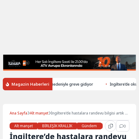
Magazin Haberleri
förü çalışma koşulları nedeniyle greve gidiyor
İngiltere’de okul ünifo
Ana Sayfa
Alt manşet
İngiltere’de hastalara randevu bilgisi artık üç
hafta önceden verilecek
Alt manşet
BİRLEŞİK KRALLIK
Gündem
Haberler
0
İŞ 
İngiltere’de hastalara randevu