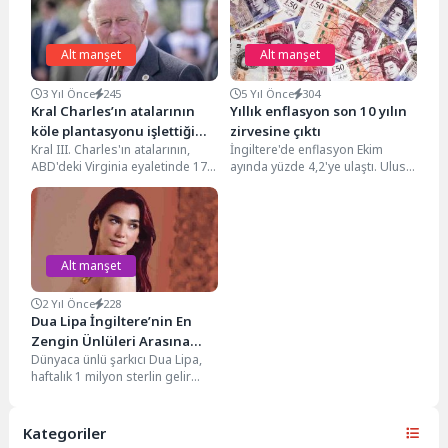
Alt manşet
Alt manşet
3 Yıl Önce
245
5 Yıl Önce
304
Kral Charles’ın atalarının
Yıllık enflasyon son 10 yılın
köle plantasyonu işlettiği
zirvesine çıktı
Kral III. Charles'ın atalarının,
İngiltere'de enflasyon Ekim
ortaya çıktı
ABD'deki Virginia eyaletinde 17.
ayında yüzde 4,2'ye ulaştı. Ulusal
yüzyılda tütün plantasyonu
İstatistik Ofisi'nin verilerine göre
sahibi olduğunu ve köle...
yalnızca enerji ve...
Alt manşet
2 Yıl Önce
228
Dua Lipa İngiltere’nin En
Zengin Ünlüleri Arasına
Dünyaca ünlü şarkıcı Dua Lipa,
Girdi: Haftada 1 Milyon
haftalık 1 milyon sterlin gelir
Sterlin
elde ederek İngiltere'nin en
zengin...
Kategoriler