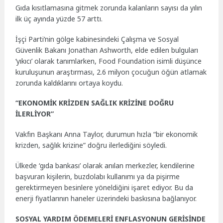
Gıda kısıtlamasına gitmek zorunda kalanların sayısı da yılın
ilk üç ayında yüzde 57 arttı.
İşçi Parti’nin gölge kabinesindeki Çalışma ve Sosyal
Güvenlik Bakanı Jonathan Ashworth, elde edilen bulguları
‘yıkıcı’ olarak tanımlarken, Food Foundation isimli düşünce
kuruluşunun araştırması, 2.6 milyon çocuğun öğün atlamak
zorunda kaldıklarını ortaya koydu.
“EKONOMİK KRİZDEN SAĞLIK KRİZİNE DOĞRU
İLERLİYOR”
Vakfın Başkanı Anna Taylor, durumun hızla “bir ekonomik
krizden, sağlık krizine” doğru ilerlediğini söyledi.
Ülkede ‘gıda bankası’ olarak anılan merkezler, kendilerine
başvuran kişilerin, buzdolabı kullanımı ya da pişirme
gerektirmeyen besinlere yöneldiğini işaret ediyor. Bu da
enerji fiyatlarının haneler üzerindeki baskısına bağlanıyor.
SOSYAL YARDIM ÖDEMELERİ ENFLASYONUN GERİSİNDE