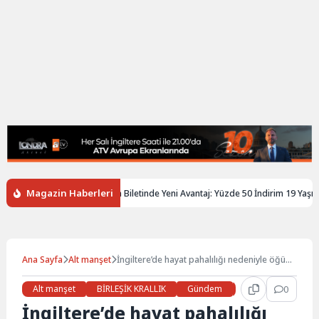
Magazin Haberleri
ngiltere’de Gençlere Tren Biletinde Yeni Avantaj: Yüzde 50 İndirim 19 Yaşına K
Ana Sayfa
Alt manşet
İngiltere’de hayat pahalılığı nedeniyle öğün
atlayan kişi sayısı 2 milyonu aştı
Alt manşet
BİRLEŞİK KRALLIK
Gündem
Haberler
0
İŞ 
İngiltere’de hayat pahalılığı