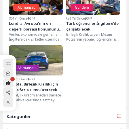
Alt manşet
Gündem
4 Yıl Önce
344
5 Yıl Önce
347
Londra, Avrupa’nın en
Türk öğrenciler İngiltere’de
değerli borsası konumunu
çalışabilecek
Veriler, ekonomideki gerilemenin
Birleşik Krallık'ta yeni Mezun
Paris’e kaptırdı
İngiltere'deki şirketler üzerinde
Rotası’nın yabancı öğrenciler için
etkisini gösterdiğini ve Londra
1 Temmuz itibarıyla başvurulara
borsasının Avrupa'nın en değerli
açılacağı duyuruldu. Birleşik...
borsası...
Alt manşet
0
3 Yıl Önce
273
Toyota, Birleşik Krallık için
daha fazla GR86 üretecek
Şirket, ilk üretim araçları sadece
90 dakika içerisinde satmayı
başarmıştı. Japon otomobil
üreticisi Toyota, spor...
Kategoriler