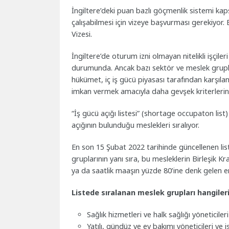
İngiltere’deki puan bazlı göçmenlik sistemi ka
çalışabilmesi için vizeye başvurması gerekiyor. B
Vizesi.
İngiltere’de oturum izni olmayan nitelikli işçile
durumunda. Ancak bazı sektör ve meslek grupla
hükümet, iç iş gücü piyasası tarafından karşıl
imkan vermek amacıyla daha gevşek kriterlerin uy
“İş gücü açığı listesi” (shortage occupaton lis
açığının bulunduğu meslekleri sıralıyor.
En son 15 Şubat 2022 tarihinde güncellenen list
gruplarının yanı sıra, bu mesleklerin Birleşik K
ya da saatlik maaşın yüzde 80’ine denk gelen en
Listede sıralanan meslek grupları hangiler
Sağlık hizmetleri ve halk sağlığı yöneticileri
Yatılı, gündüz ve ev bakımı yöneticileri ve iş