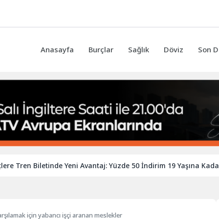
Anasayfa
Burçlar
Sağlık
Döviz
Son D
n Biletinde Yeni Avantaj: Yüzde 50 İndirim 19 Yaşına Kadar Uzayab
karşılamak için yabancı işçi aranan meslekler