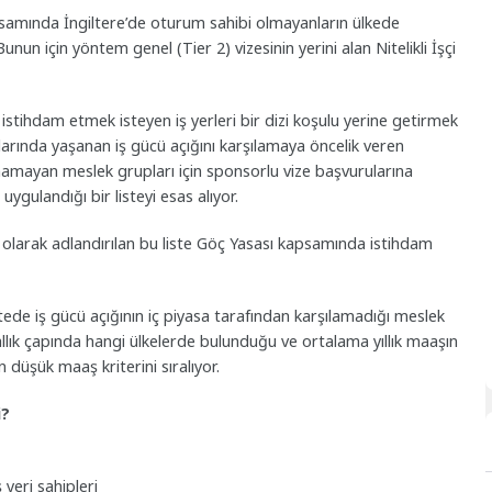
psamında İngiltere’de oturum sahibi olmayanların ülkede
unun için yöntem genel (Tier 2) vizesinin yerini alan Nitelikli İşçi
ri istihdam etmek isteyen iş yerleri bir dizi koşulu yerine getirmek
rında yaşanan iş gücü açığını karşılamaya öncelik veren
anamayan meslek grupları için sponsorlu vize başvurularına
gulandığı bir listeyi esas alıyor.
t) olarak adlandırılan bu liste Göç Yasası kapsamında istihdam
ede iş gücü açığının iç piyasa tarafından karşılamadığı meslek
rallık çapında hangi ülkelerde bulunduğu ve ortalama yıllık maaşın
 düşük maaş kriterini sıralıyor.
i?
 yeri sahipleri