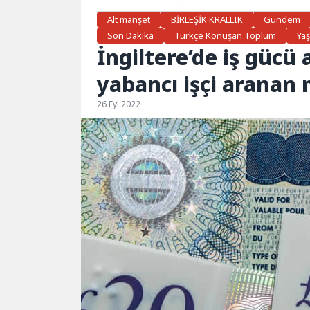
Alt manşet
BİRLEŞİK KRALLIK
Gündem
Son Dakika
Türkçe Konuşan Toplum
Ya
İngiltere’de iş gücü 
yabancı işçi aranan 
26 Eyl 2022