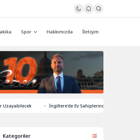
akika
Spor
Hakkımızda
İletişim
ilecek
İngiltere’de Ev Sahiplerinden Yeni Yönelim: Vergi ve Ki
Kategoriler