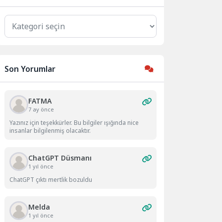
Kategoriler
Son Yorumlar
FATMA
7 ay önce
Yazınız için teşekkürler. Bu bilgiler ışığında nice
insanlar bilgilenmiş olacaktır.
ChatGPT Düsmanı
1 yıl önce
ChatGPT çıktı mertlik bozuldu
Melda
1 yıl önce