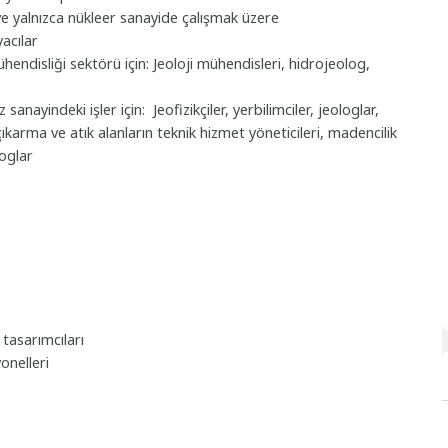
ve yalnızca nükleer sanayide çalışmak üzere
yacılar
 mühendisliği sektörü için: Jeoloji mühendisleri, hidrojeolog,
 sanayindeki işler için: Jeofizikçiler, yerbilimciler, jeologlar,
karma ve atık alanların teknik hizmet yöneticileri, madencilik
oglar
m tasarımcıları
onelleri