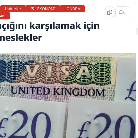
Haberler
İŞ - EKONOMİ
LONDRA
0
şam
açığını karşılamak için
meslekler