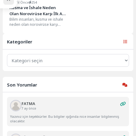
2 Yıl Önce
254
Kusma ve İshale Neden
Olan Norovirüse Karşı İlk Aşı
Bilim insanları, kusma ve ishale
Denemeleri Başladı
neden olan norovirüse karşı
dünyanın ilk aşısını test etmeye
başladı....
Kategoriler
Kategoriler
Son Yorumlar
FATMA
7 ay önce
Yazınız için teşekkürler. Bu bilgiler ışığında nice insanlar bilgilenmiş
olacaktır.