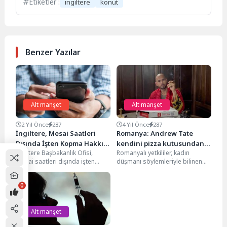
Etiketler :
ingiltere
konut
Benzer Yazılar
Alt manşet
Alt manşet
2 Yıl Önce
287
4 Yıl Önce
287
İngiltere, Mesai Saatleri
Romanya: Andrew Tate
Dışında İşten Kopma Hakkını
kendini pizza kutusundan
İngiltere Başbakanlık Ofisi,
Romanyalı yetkililer, kadın
Yasalaştırmaya Hazırlanıyor
ele vermedi
mesai saatleri dışında işten
düşmanı söylemleriyle bilinen
tamamen kopmanın hem
fenomen Andrew Tate’in
verimlilik hem de ülke
gözaltına alınırken konumunun
0
ekonomisi...
çektiği videodaki pizza...
Alt manşet