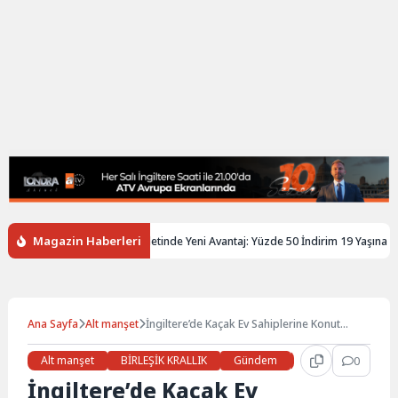
Magazin Haberleri
ltere’de Gençlere Tren Biletinde Yeni Avantaj: Yüzde 50 İndirim 19 Yaşına Kada
Ana Sayfa
Alt manşet
İngiltere’de Kaçak Ev Sahiplerine Konut
Yardımı Kısıtlaması
Alt manşet
BİRLEŞİK KRALLIK
Gündem
Haberler
0
İŞ 
İngiltere’de Kaçak Ev