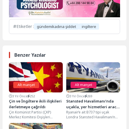
Etiketler :
gündemikadına şiddet
ingiltere
Benzer Yazılar
Alt manşet
Alt manşet
3 Yıl Önce
252
3 Yıl Önce
269
Çin ve İngiltere ikili ilişkileri
Stansted Havalimanı’nda
ilerletmeye çağrıldı
uçakla, yer hizmetleri aracı
Çin Komünist Partisi (ÇKP)
Ryanair’e ait B737 tipi uçak
çarpıştı
Merkez Komitesi Dışişleri
Londra Stansted Havalimanı’nda
Komisyonu Ofisi Direktörü
park alanına doğru taksi yaptığı
Wang Yi, Çin ve İngiltere'yi...
sırada yer...