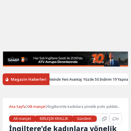
Magazin Haberleri
iltere’de Gençlere Tren Biletinde Yeni Avantaj: Yüzde 50 İndirim 19 Yaşına Kada
Ana Sayfa
Alt manşet
İngiltere’de kadınlara yönelik polis şiddeti
şikayetleri Sümen altı ediliyor
Alt manşet
BİRLEŞİK KRALLIK
Gündem
Haberler
0
LON
İngiltere’de kadınlara yönelik