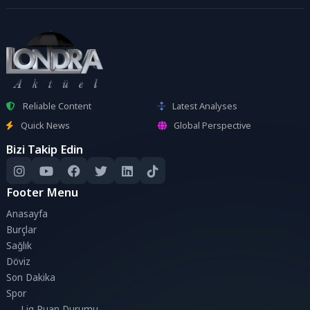
Reliable Content
Latest Analyses
Quick News
Global Perspective
Bizi Takip Edin
Footer Menu
Anasayfa
Burçlar
Sağlık
Döviz
Son Dakika
Spor
Lig Puan Durumu