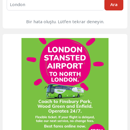
Ara
Bir hata oluştu. Lütfen tekrar deneyin.