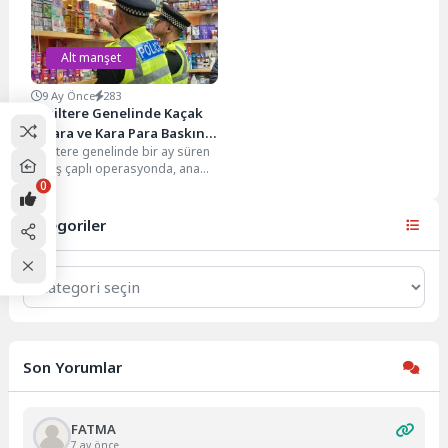
Alt manşet
9 Ay Önce
283
İngiltere Genelinde Kaçak
Sigara ve Kara Para Baskını:
İngiltere genelinde bir ay süren
Polis 920 Şüpheliyi
geniş çaplı operasyonda, ana
Gözaltına Aldı
0
caddelerde faaliyet gösteren
işletmelere yönelik yapılan...
Kategoriler
Kategoriler
Son Yorumlar
FATMA
7 ay önce