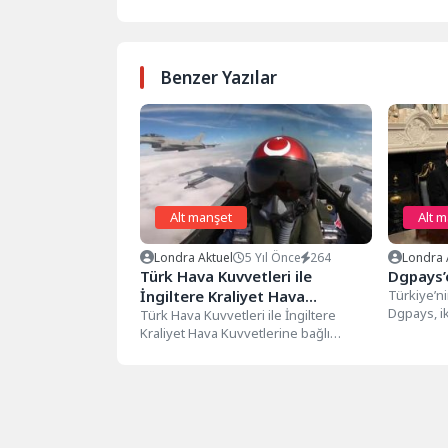
Benzer Yazılar
Alt manşet
Alt 
Londra Aktuel
5 Yıl Önce
264
Londra 
Türk Hava Kuvvetleri ile
Dgpays’e
İngiltere Kraliyet Hava
Türkiye’ni
Dgpays, ik
Kuvvetleri’nden ortak uçuş
Türk Hava Kuvvetleri ile İngiltere
tamamlaya
Kraliyet Hava Kuvvetlerine bağlı
yatırım ald
uçaklar Romanya’da eğitim uçuşu
gerçekleştirdi. Türk...