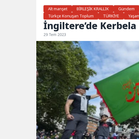
Alt manşet
BİRLEŞİK KRALLIK
Gündem
Türkçe Konuşan Toplum
TÜRKİYE
Yaşa
İngiltere’de Kerbela 
29 Tem 2023