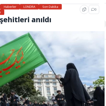
Haberler
LONDRA
Son Dakika
0
m
şehitleri anıldı