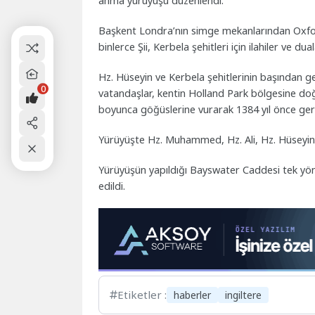
anma yürüyüşü düzenlendi.
Başkent Londra’nın simge mekanlarından Oxfor
binlerce Şii, Kerbela şehitleri için ilahiler ve du
Hz. Hüseyin ve Kerbela şehitlerinin başından g
0
vatandaşlar, kentin Holland Park bölgesine doğ
boyunca göğüslerine vurarak 1384 yıl önce gerç
Yürüyüşte Hz. Muhammed, Hz. Ali, Hz. Hüseyin, 
Yürüyüşün yapıldığı Bayswater Caddesi tek yönl
edildi.
Etiketler :
haberler
ingiltere