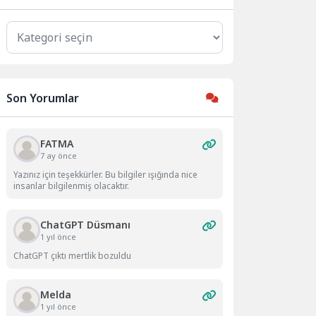
Kategoriler
Son Yorumlar
FATMA
7 ay önce
Yazınız için teşekkürler. Bu bilgiler ışığında nice
insanlar bilgilenmiş olacaktır.
ChatGPT Düsmanı
1 yıl önce
ChatGPT çıktı mertlik bozuldu
Melda
1 yıl önce