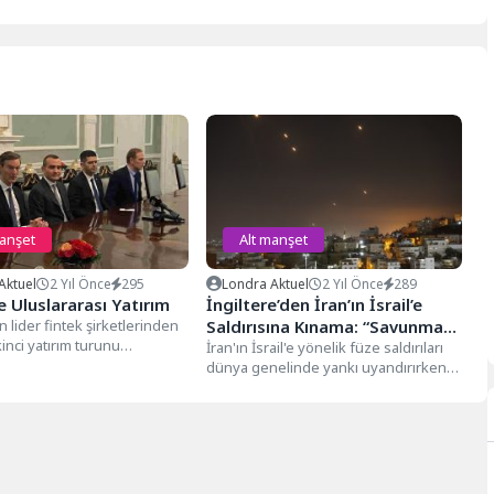
manşet
Alt manşet
Aktuel
2 Yıl Önce
295
Londra Aktuel
2 Yıl Önce
289
 Uluslararası Yatırım
İngiltere’den İran’ın İsrail’e
n lider fintek şirketlerinden
Saldırısına Kınama: “Savunma
inci yatırım turunu
Hakkının Arkasındayız”
İran'ın İsrail'e yönelik füze saldırıları
rak Avrupa’dan önemli bir
dünya genelinde yankı uyandırırken,
ı. Avrupa’nın...
İngiltere Savunma Bakanı John Healey,
konuyla...