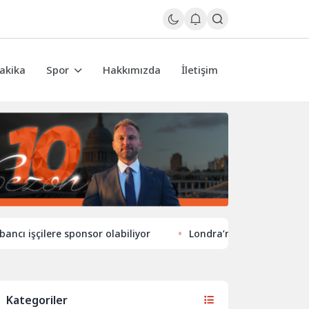
akika
Spor
Hakkımızda
İletişim
çilere sponsor olabiliyor
Londra’nın eğlence hayatında ye
Kategoriler