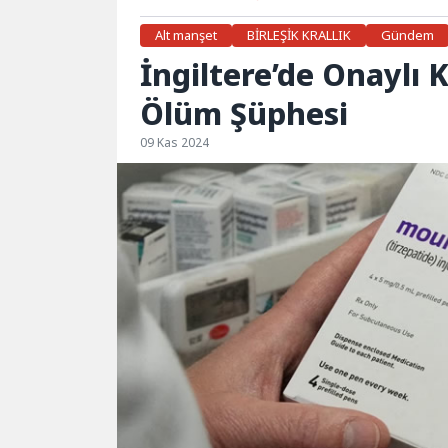
Alt manşet
BİRLEŞİK KRALLIK
Gündem
İngiltere’de Onaylı 
Ölüm Şüphesi
09 Kas 2024