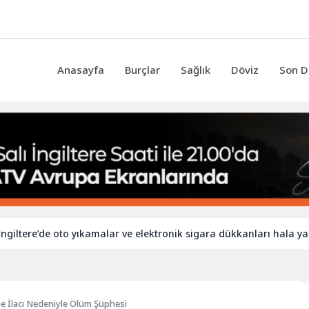
Anasayfa
Burçlar
Sağlık
Döviz
Son D
re’de oto yıkamalar ve elektronik sigara dükkanları hala yabancı iş
me İlacı Nedeniyle Ölüm Şüphesi