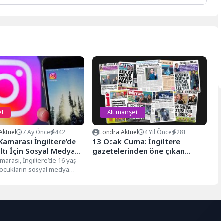
l
Alt manşet
Aktuel
7 Ay Önce
442
Londra Aktuel
4 Yıl Önce
281
Kamarası İngiltere’de
13 Ocak Cuma: İngiltere
ltı İçin Sosyal Medya
gazetelerinden öne çıkan
ı Destekledi
marası, İngiltere’de 16 yaş
manşetler
 çocukların sosyal medya
rını kullanmasının
asına yönelik öneriye