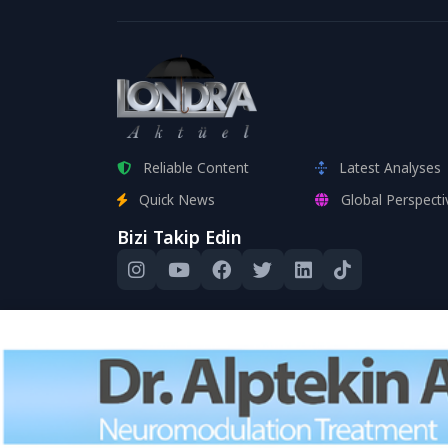
Reliable Content
Latest Analyses
Quick News
Global Perspecti
Bizi Takip Edin
Bu site, kull
Devam edere