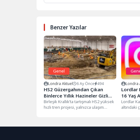
Benzer Yazılar
Genel
Gene
Londra Aktuel
6 Ay Önce
494
Londra 
HS2 Güzergahından Çıkan
Lordlar 
Binlerce Yıllık Hazineler Gizli
16 Yaş A
Depoya Kaldırıldı
Birleşik Krallık’ta tartışmalı HS2 yüksek
Yasağın
Lordlar Ka
hızlı tren projesi, yalnızca ulaşım
altındaki
altyapısını değil, ülkenin binlerce
platformla
yıllık...
yasaklanm
destek...