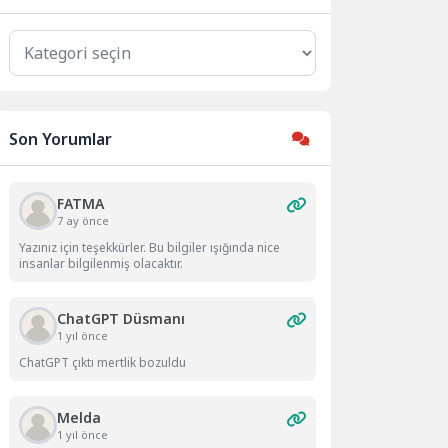
Kategoriler
Son Yorumlar
FATMA
7 ay önce
Yazınız için teşekkürler. Bu bilgiler ışığında nice
insanlar bilgilenmiş olacaktır.
ChatGPT Düsmanı
1 yıl önce
ChatGPT çıktı mertlik bozuldu
Melda
1 yıl önce