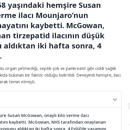
58 yaşındaki hemşire Susan
erme ilacı Mounjaro’nun
hayatını kaybetti. McGowan,
n tirzepatid ilacının düşük
 aldıktan iki hafta sonra, 4
.
organ yetmezliği, septik şok ve pankreatit gibi ciddi sağlık
tkıda bulunan bir faktör olduğu belirtildi. Deneyimli hemşire, ilacı
arak temin etmişti.
ire Susan McGowan, onaylı kilo verme ilacı
atını kaybetti. McGowan, NHS tarafından onaylanan
iyonunu aldıktan iki hafta sonra, 4 Eylül’de yaşamını