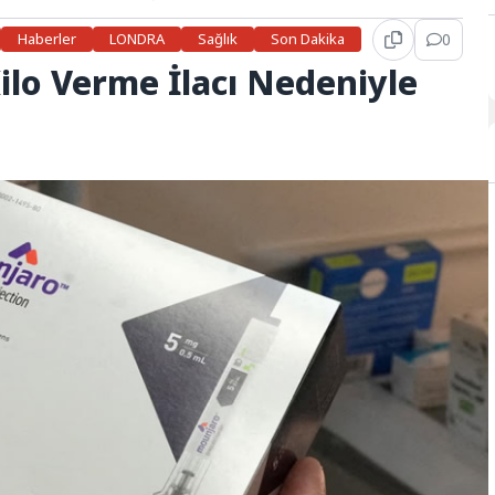
Haberler
LONDRA
Sağlık
Son Dakika
0
Kilo Verme İlacı Nedeniyle