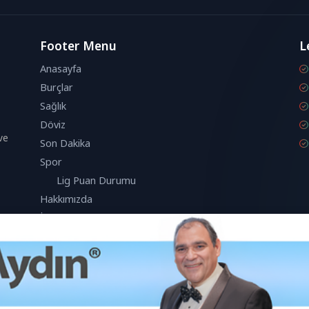
Footer Menu
L
Anasayfa
Burçlar
Sağlık
Döviz
ve
Son Dakika
Spor
Lig Puan Durumu
Hakkımızda
İletişim
anıcı deneyimini geliştirmek için çerezleri kullanmaktadır.
Kabul Et
k bu çerezleri kabul etmiş olursunuz.