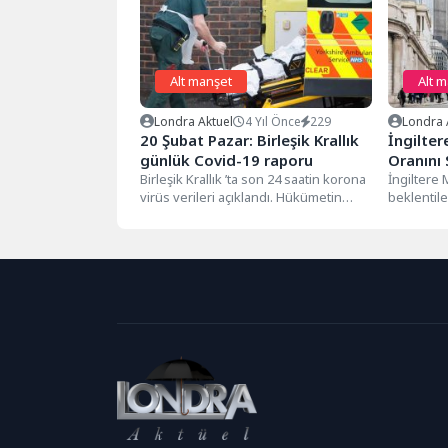
Alt manşet
Alt 
Londra Aktuel
4 Yıl Önce
229
Londra 
20 Şubat Pazar: Birleşik Krallık
İngilter
günlük Covid-19 raporu
Oranını 
Birleşik Krallık ’ta son 24 saatin korona
İngiltere
virüs verileri açıklandı. Hükümetin
beklentile
açıkladığı resmi verilere göre;...
faizini y
kararı aldı.