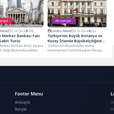
manşet
Alt manşet
Aktuel
1 Yıl Önce
326
Londra Aktuel
3 Yıl Önce
322
e Merkez Bankası Faiz
Türkiye’nin Büyük Britanya ve
Sabit Tuttu
Kuzey İrlanda Büyükelçiliğine
 Merkez Bankası (BoE), piyasa
Koray Ertaş getirildi
Türkiye’nin Büyükelçiler atama
ri doğrultusunda politika
kararnamesi Cumhurbaşkanı Recep
üzde 4,5 seviyesinde bırakma
Tayyip Erdoğan'ın imzasıyla Resmi
...
Gazete'de yayımlandı. Kararnameyle
Büyük Britanya...
Footer Menu
L
Anasayfa
Burçlar