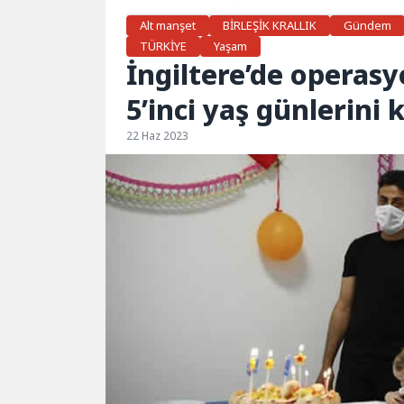
Alt manşet
BİRLEŞİK KRALLIK
Gündem
TÜRKİYE
Yaşam
İngiltere’de operasy
5’inci yaş günlerini 
22 Haz 2023