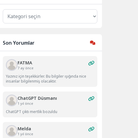
Kategoriler
Son Yorumlar
FATMA
7 ay önce
Yazınız için teşekkürler. Bu bilgiler ışığında nice
insanlar bilgilenmiş olacaktır.
ChatGPT Düsmanı
1 yıl önce
ChatGPT çıktı mertlik bozuldu
Melda
1 yıl önce