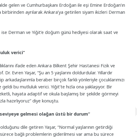
 halde gelen ve Cumhurbaşkanı Erdoğan ile eşi Emine Erdoğan’ın
 birbirinden ayrılarak Ankara’ya getirilen siyam ikizleri Derman
ise Derman ve Yiğit’e doğum günü hediyesi olarak saat ve
uluk verici”
ıklarını ifade eden Ankara Bilkent Şehir Hastanesi Fizik ve
Dr. Evren Yaşar, “Şu an 5 yaşlarını doldurdular. Yıllardır
ip arkadaşlarımla beraber birçok farklı yönleriyle çocuklarımızı
ldi bu mutluluk verici. Yiğit’te hızla ona yaklaşıyor. Bir
etli, hayata adaptif ve okula başlamış bir şekilde görmeyi
la hazırlıyoruz” diye konuştu.
 seviyeye gelmesi olağan üstü bir durum”
 olduğunu dile getiren Yaşar, “Normal yaşlarının getirdiği
eri sürece bağlı problemlerin giderilmesi var ama bu sürece