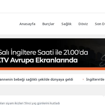
Anasayfa
Burçlar
Sağlık
Döviz
Son D
 bebeği sağlıklı şekilde dünyaya geldi
İngiltere’de ilkokul
an siyam ikizleri 5’inci yaş günlerini kutladı