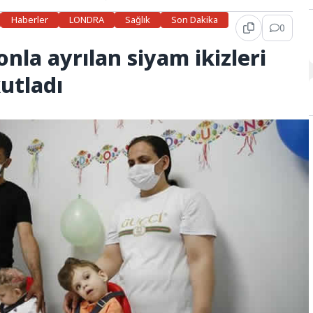
Haberler
LONDRA
Sağlık
Son Dakika
0
onla ayrılan siyam ikizleri
kutladı