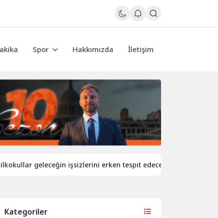
akika
Spor
Hakkımızda
İletişim
lar geleceğin işsizlerini erken tespit edecek
İngiltere’de d
Kategoriler