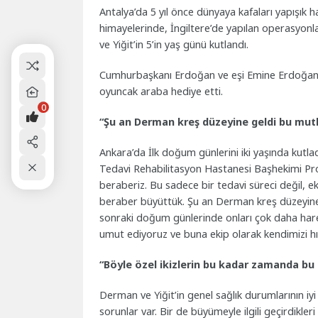
Antalya’da 5 yıl önce dünyaya kafaları yapışık
himayelerinde, İngiltere’de yapılan operasyonla
ve Yiğit’in 5’in yaş günü kutlandı.
Cumhurbaşkanı Erdoğan ve eşi Emine Erdoğan 
oyuncak araba hediye etti.
0
“Şu an Derman kreş düzeyine geldi bu mutl
Ankara’da İlk doğum günlerini iki yaşında kutlad
Tedavi Rehabilitasyon Hastanesi Başhekimi Prof. 
beraberiz. Bu sadece bir tedavi süreci değil, ek
beraber büyüttük. Şu an Derman kreş düzeyine ge
sonraki doğum günlerinde onları çok daha harek
umut ediyoruz ve buna ekip olarak kendimizi hız
“Böyle özel ikizlerin bu kadar zamanda bu
Derman ve Yiğit’in genel sağlık durumlarının iyi
sorunlar var. Bir de büyümeyle ilgili geçirdikl