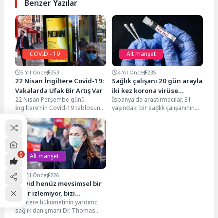
Benzer Yazılar
COVID - 19
Alt manşet
5 Yıl Önce
253
4 Yıl Önce
235
22 Nisan İngiltere Covid-19:
Sağlık çalışanı 20 gün arayla
Vakalarda Ufak Bir Artış Var
iki kez korona virüse
22 Nisan Perşembe günü
İspanya'da araştırmacılar, 31
yakalandı
İngiltere’nin Covid-19 tablosuna
yaşındaki bir sağlık çalışanının
baktığımızda, 2.729 yeni pozitif
20 gün içerisinde iki kez pozitif
vakanın kaydedilmiş olduğunu
test sonucu...
görüyoruz....
0
Alt manşet
3 Yıl Önce
226
‘Covid henüz mevsimsel bir
seyir izlemiyor, bizi
İngiltere hükümetinin yardımcı
şaşırtmaya devam edecek’
sağlık danışmanı Dr. Thomas