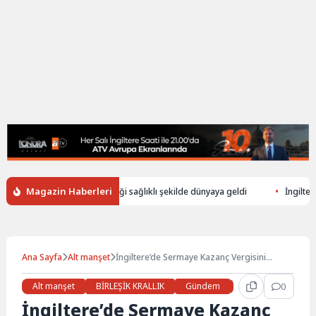
Magazin Haberleri
üşerek ölen annenin bebeği sağlıklı şekilde dünyaya geldi
İngiltere’de 
Ana Sayfa
Alt manşet
İngiltere’de Sermaye Kazanç Vergisini
Yükseltme Hazırlıkları
Alt manşet
BİRLEŞİK KRALLIK
Gündem
Haberler
0
İŞ 
İngiltere’de Sermaye Kazanç