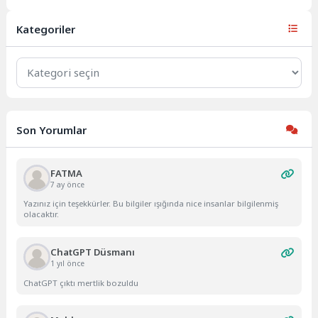
Waite, Covid'in "şaşırtmaya
devam edeceğini" söyledi.
Waite, Covid'in...
Kategoriler
Kategoriler
Son Yorumlar
FATMA
7 ay önce
Yazınız için teşekkürler. Bu bilgiler ışığında nice insanlar bilgilenmiş
olacaktır.
ChatGPT Düsmanı
1 yıl önce
ChatGPT çıktı mertlik bozuldu