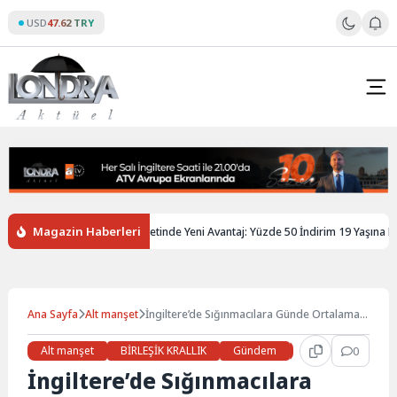
Skip
USD
47.62 TRY
to
content
Magazin Haberleri
ltere’de Gençlere Tren Biletinde Yeni Avantaj: Yüzde 50 İndirim 19 Yaşına Kada
Ana Sayfa
Alt manşet
İngiltere’de Sığınmacılara Günde Ortalama
10 Saldırı Yapılıyor
Alt manşet
BİRLEŞİK KRALLIK
Gündem
Haberler
0
LON
İngiltere’de Sığınmacılara