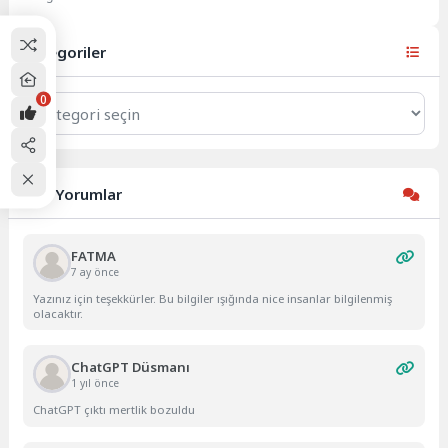
yaşanan trajik olay, kamu
kurumlarının sorumluluğunu ve
denetim mekanizmalarını...
Kategoriler
0
Kategoriler
Son Yorumlar
FATMA
7 ay önce
Yazınız için teşekkürler. Bu bilgiler ışığında nice insanlar bilgilenmiş
olacaktır.
ChatGPT Düsmanı
1 yıl önce
ChatGPT çıktı mertlik bozuldu