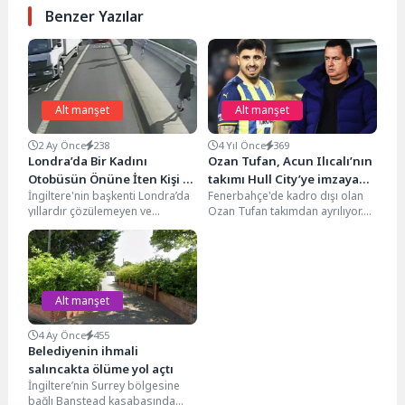
Benzer Yazılar
Alt manşet
Alt manşet
2 Ay Önce
238
4 Yıl Önce
369
Londra’da Bir Kadını
Ozan Tufan, Acun Ilıcalı’nın
Otobüsün Önüne İten Kişi 9
takımı Hull City’ye imzaya
İngiltere'nin başkenti Londra’da
Fenerbahçe'de kadro dışı olan
Yıl Sonra Yakalandı
geliyor
yıllardır çözülemeyen ve
Ozan Tufan takımdan ayrılıyor.
kamuoyunda “Putney İticisi”
Bonservisiyle Hull City'ye
olarak bilinen olayla ilgili önemli
gelmesi beklenen Ozan, Acun...
bir...
Alt manşet
4 Ay Önce
455
Belediyenin ihmali
salıncakta ölüme yol açtı
İngiltere’nin Surrey bölgesine
bağlı Banstead kasabasında