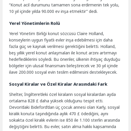
“Konut acil durumunu tamamen sona erdirmenin tek yolu,
10 yıl içinde yılda 90.000 ev inşa etmektir” dedi.
Yerel Yönetimlerin Rolü
Yerel Yönetim Birliği konut sözcüsü Claire Holland,
konseylerin uygun fiyatlı evler inşa edebilmesi için daha
fazla güç ve kaynak verilmesi gerektiğini belirtti. Holland,
beş yıllık yerel konut anlaşmaları ile konut arzını artırmayı
hedeflediklerini söyledi. Bu öneriler, ülkenin ihtiyaç duyduğu
bölgeler için ulusal finansmanı birleştirecek ve 30 yıl içinde
ilave 200.000 sosyal evin teslim edilmesini destekleyecek.
Sosyal Kiralar ve Özel Kiralar Arasındaki Fark
Shelter, İngiltere’deki özel kiraların sosyal kiralardan ayda
ortalama 828 £ daha yüksek olduğunu tespit etti.
Devon’daki Bideford’dan üç çocuk annesi olan Karly, sosyal
kiralık konuta taşındığında aylık 470 £ ödediğini, aynı
sokakta özel kiralık evlerin ise 850 ile 1.100 sterlin arasında
değiştiğini belirtti. Bu evler, satın alma hakkı kapsamında