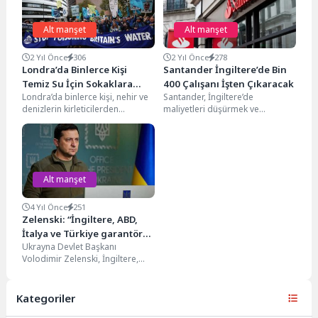
Alt manşet
Alt manşet
2 Yıl Önce
306
2 Yıl Önce
278
Londra’da Binlerce Kişi
Santander İngiltere’de Bin
Temiz Su İçin Sokaklara
400 Çalışanı İşten Çıkaracak
Londra’da binlerce kişi, nehir ve
Santander, İngiltere’de
Çıktı
denizlerin kirleticilerden
maliyetleri düşürmek ve
arındırılması talebiyle bir araya
operasyonları
geldi. Parlamento önünde
otomatikleştirmek amacıyla
toplanan...
1.400’den fazla çalışanını işten
çıkaracağını açıkladı. Bu...
Alt manşet
4 Yıl Önce
251
Zelenski: “İngiltere, ABD,
İtalya ve Türkiye garantör
Ukrayna Devlet Başkanı
ülke olmaya hazır”
Volodimir Zelenski, İngiltere,
ABD, İtalya ve Türkiye'nin
garantör ülke olmaya hazır
olduklarını...
Kategoriler