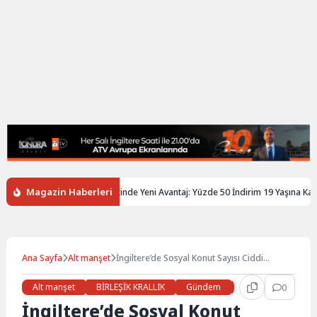
Magazin Haberleri
ere’de Gençlere Tren Biletinde Yeni Avantaj: Yüzde 50 İndirim 19 Yaşına Kadar U
Ana Sayfa
Alt manşet
İngiltere’de Sosyal Konut Sayısı Ciddi
Şekilde Azaldı
Alt manşet
BİRLEŞİK KRALLIK
Gündem
Haberler
0
İŞ 
İngiltere’de Sosyal Konut