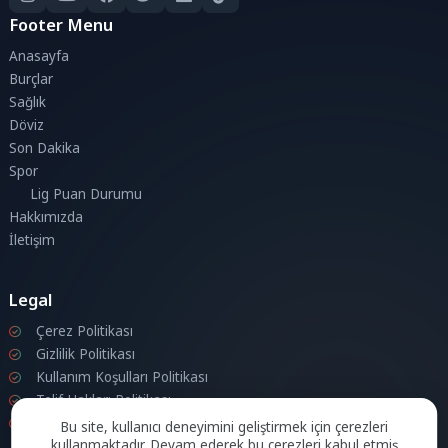
Footer Menu
Anasayfa
Burçlar
Sağlık
Döviz
Son Dakika
Spor
Lig Puan Durumu
Hakkımızda
İletişim
Legal
Çerez Politikası
Gizlilik Politikası
Kullanım Koşulları Politikası
Telif Hakları Politikası
İletişim
Bu site, kullanıcı deneyimini geliştirmek için çerezleri
kullanmaktadır. Devam ederek bu çerezleri kabul etmiş