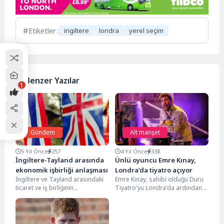
Etiketler :
ingiltere
londra
yerel seçim
Benzer Yazılar
1
Gündem
Alt manşet
5 Yıl Önce
257
4 Yıl Önce
338
İngiltere-Tayland arasında
Ünlü oyuncu Emre Kınay,
ekonomik işbirliği anlaşması
Londra’da tiyatro açıyor
İngiltere ve Tayland arasındaki
Emre Kınay, sahibi olduğu Duru
ticaret ve iş birliğinin
Tiyatro'yu Londra'da ardından
güçlendirilmesi için mutabakat
da Berlin'de açacak. Ünlü
zaptı imzalandı. Tayland, "Asya...
oyuncu, "Amacımız orada...