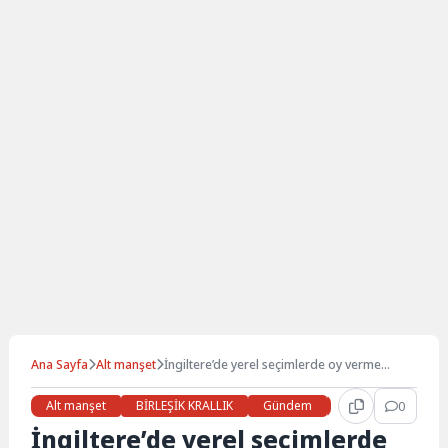
Ana Sayfa
Alt manşet
İngiltere’de yerel seçimlerde oy verme
işlemi tamamlandı
Alt manşet
BİRLEŞİK KRALLIK
Gündem
Haberler
0
LON
İngiltere’de yerel seçimlerde