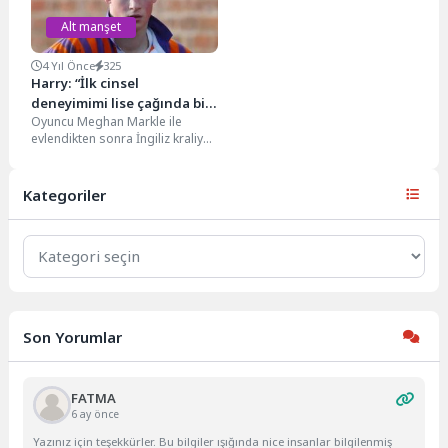
Alt manşet
4 Yıl Önce
325
Harry: “İlk cinsel
deneyimimi lise çağında bir
Oyuncu Meghan Markle ile
barın arkasında yaşadım”
evlendikten sonra İngiliz kraliyet
ailesindeki görevlerini bırakarak
ABD'ye taşınan Prens Harry,...
Kategoriler
Kategoriler
Son Yorumlar
FATMA
6 ay önce
Yazınız için teşekkürler. Bu bilgiler ışığında nice insanlar bilgilenmiş