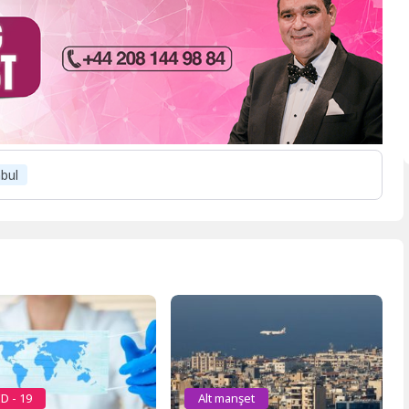
nbul
D - 19
Alt manşet