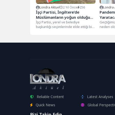
Londra Aktuel
2 Yıl Önce
256
Londra 
İşçi Partisi, İngiltere’de
Pandemi
Müslümanların yoğun olduğu
Yaratac
bölgelerde zemin kaybediyor
İşçi Partisi, yerel ve belediye
Geçtiğimiz
başkanlığı seçimlerinde elde ettiği bir
neden old
dizi zaferi kutlarken, bazı kentsel...
olumsuz a
geçirdik. 
Reliable Content
Latest Analyses
Quick News
Global Perspecti
Bizi Takip Edin