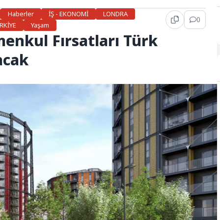
Haberler
İŞ - EKONOMİ
LONDRA
0
RKİYE
Yaşam
menkul Fırsatları Türk
acak