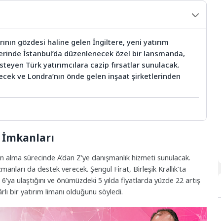
rının gözdesi haline gelen İngiltere, yeni yatırım
hlerinde İstanbul’da düzenlenecek özel bir lansmanda,
teyen Türk yatırımcılara cazip fırsatlar sunulacak.
ilecek ve Londra’nın önde gelen inşaat şirketlerinden
 İmkanları
tın alma sürecinde A’dan Z’ye danışmanlık hizmeti sunulacak.
uzmanları da destek verecek. Şengül Firat, Birleşik Krallık’ta
e 6’ya ulaştığını ve önümüzdeki 5 yılda fiyatlarda yüzde 22 artış
rlı bir yatırım limanı olduğunu söyledi.