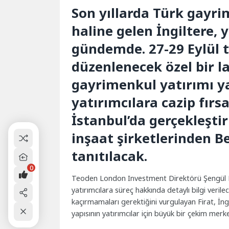
Son yıllarda Türk gayri
haline gelen İngiltere, y
gündemde. 27-29 Eylül t
düzenlenecek özel bir 
gayrimenkul yatırımı y
yatırımcılara cazip fırsa
İstanbul’da gerçekleşti
inşaat şirketlerinden B
tanıtılacak.
0
Teoden London Investment Direktörü Şengül Fir
yatırımcılara süreç hakkında detaylı bilgi verile
kaçırmamaları gerektiğini vurgulayan Firat, İngi
yapısının yatırımcılar için büyük bir çekim merk