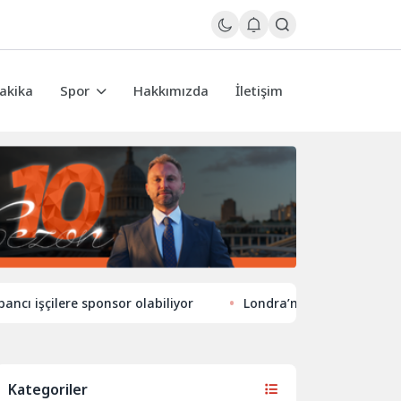
akika
Spor
Hakkımızda
İletişim
lere sponsor olabiliyor
Londra’nın eğlence hayatında yeni
Kategoriler