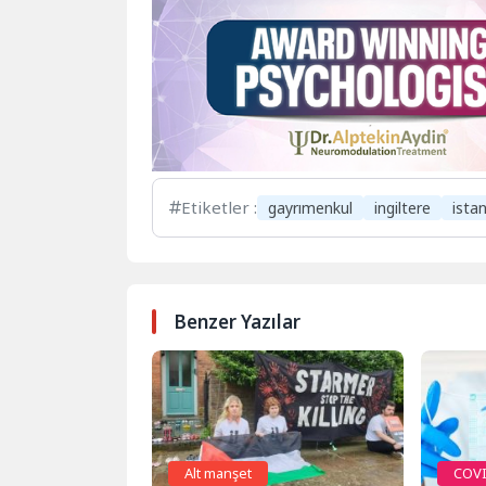
Etiketler :
gayrımenkul
ingiltere
ista
Benzer Yazılar
Alt manşet
COVI