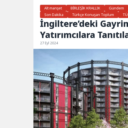
Alt manşet
BİRLEŞİK KRALLIK
Gündem
Son Dakika
Türkçe Konuşan Toplum
TÜ
İngiltere’deki Gayri
Yatırımcılara Tanıtıl
27 Eyl 2024