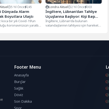
Aktuel
5 Yıl Önce
245
Londra Aktuel
2 Yıl Önce
303
 Dünyada Alarm
İngiltere, Lübnan’dan Tahliye
ak Boyutlara Ulaştı
Uçuşlarına Başlıyor: Kişi Başı
 koca bir yılı Covid-19’un
350 Sterlin
İngiltere, Lübnan'da bulunan
uğu koronavirüsün yarattığı
vatandaşlarının tahliyesi için harekete
tmosferin içerisinde
geçti. İngiltere Dışişleri Bakanlığı,
Dünyanın farklı...
Lübnan'daki İngiliz vatandaşları için...
Footer Menu
L
Anasayfa
Burçlar
Sağlık
Döviz
ve
Son Dakika
Spor