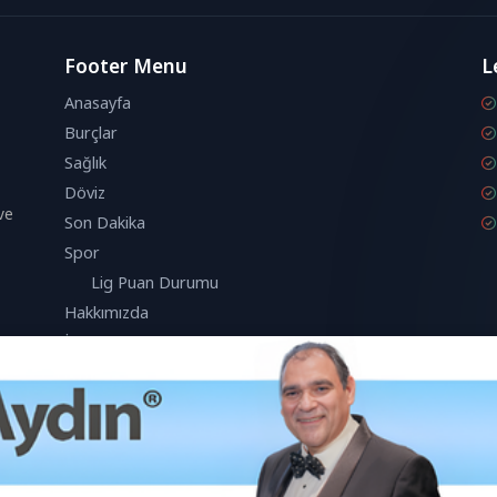
Footer Menu
L
Anasayfa
Burçlar
Sağlık
Döviz
ve
Son Dakika
Spor
Lig Puan Durumu
Hakkımızda
İletişim
anıcı deneyimini geliştirmek için çerezleri kullanmaktadır.
Kabul Et
k bu çerezleri kabul etmiş olursunuz.
© 2026 Londra Aktuel Tüm hakları saklıdır.
Powered by
Aksoy Software LT