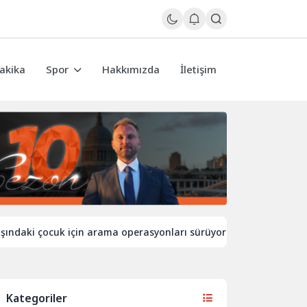
akika
Spor
Hakkımızda
İletişim
i çocuk için arama operasyonları sürüyor
İngiltere’de sıca
Kategoriler