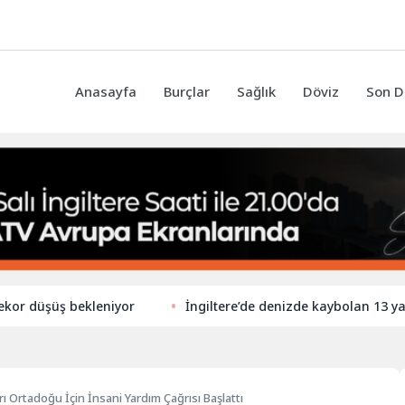
Anasayfa
Burçlar
Sağlık
Döviz
Son D
üşüş bekleniyor
İngiltere’de denizde kaybolan 13 yaşındak
rı Ortadoğu İçin İnsani Yardım Çağrısı Başlattı