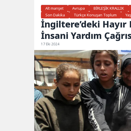
Alt manşet
Avrupa
BİRLEŞİK KRALLIK
Son Dakika
Türkçe Konuşan Toplum
Ya
İngiltere’deki Hayır
İnsani Yardım Çağrıs
17 Eki 2024