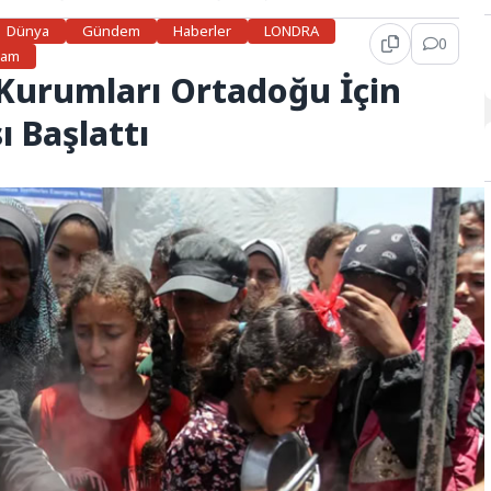
Dünya
Gündem
Haberler
LONDRA
0
şam
 Kurumları Ortadoğu İçin
ı Başlattı