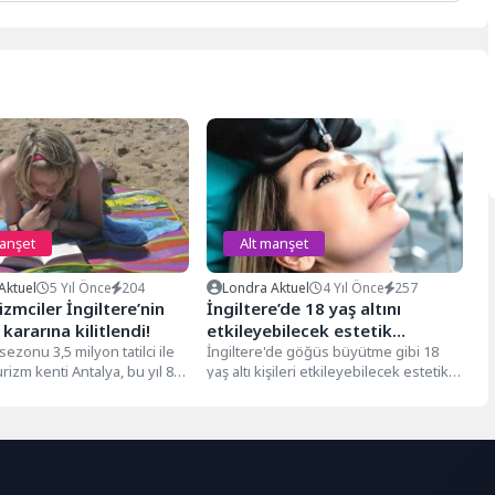
manşet
Alt manşet
Aktuel
5 Yıl Önce
204
Londra Aktuel
4 Yıl Önce
257
izmciler İngiltere’nin
İngiltere’de 18 yaş altını
kararına kilitlendi!
etkileyebilecek estetik
sezonu 3,5 milyon tatilci ile
operasyonu reklamları
İngiltere'de göğüs büyütme gibi 18
rizm kenti Antalya, bu yıl 8
yaş altı kişileri etkileyebilecek estetik
yasaklandı
operasyon reklamları yasaklandı. Artık
şirketler...