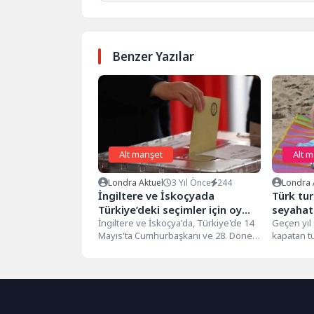
Benzer Yazılar
Alt manşet
Alt 
Londra Aktuel
3 Yıl Önce
244
Londra 
İngiltere ve İskoçyada
Türk tur
Türkiye’deki seçimler için oy
seyahat 
verme işlemi başladı
İngiltere ve İskoçya'da, Türkiye'de 14
Geçen yıl 
Mayıs'ta Cumhurbaşkanı ve 28. Dönem
kapatan tu
Milletvekili Genel Seçimleri için oy...
ayda...