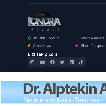
Reliable Content
Latest Analyses
Quick News
Global Perspecti
Bizi Takip Edin
Bu site, kull
Devam edere