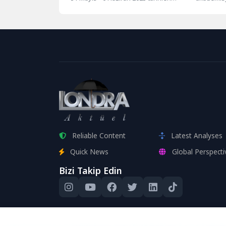
arasında Londra’da bulunan...
ailesi, end
Reliable Content
Latest Analyses
Quick News
Global Perspecti
Bizi Takip Edin