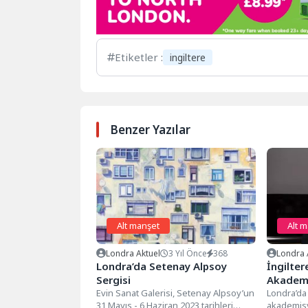
Etiketler :
ingiltere
Benzer Yazılar
Alt manşet
Alt 
Londra Aktuel
3 Yıl Önce
368
Londra 
Londra’da Setenay Alpsoy
İngilter
Sergisi
Akademi
Evin Sanat Galerisi, Setenay Alpsoy’un
Haberi B
Londra’da
31 Mayıs - 6 Haziran 2023 tarihleri
akademisy