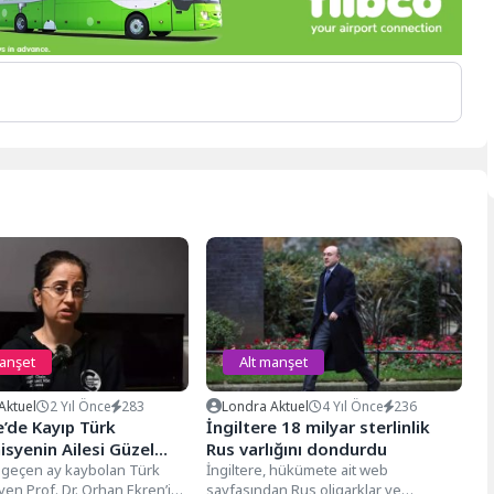
manşet
Alt manşet
Aktuel
2 Yıl Önce
283
Londra Aktuel
4 Yıl Önce
236
e’de Kayıp Türk
İngiltere 18 milyar sterlinlik
syenin Ailesi Güzel
Rus varlığını dondurdu
ekliyor
 geçen ay kaybolan Türk
İngiltere, hükümete ait web
en Prof. Dr. Orhan Ekren’in
sayfasından Rus oligarklar ve