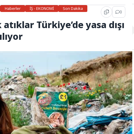
Haberler
İŞ - EKONOMİ
Son Dakika
0
k atıklar Türkiye’de yasa dışı
ılıyor