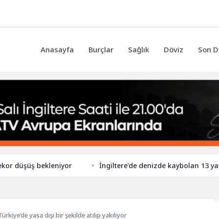
Anasayfa
Burçlar
Sağlık
Döviz
Son D
şüş bekleniyor
İngiltere’de denizde kaybolan 13 yaşındaki
Türkiye’de yasa dışı bir şekilde atılıp yakılıyor