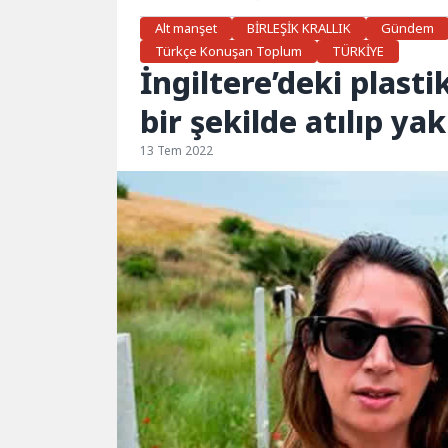
Alt manşet
BİRLEŞİK KRALLIK
Gündem
Türkçe Konuşan Toplum
TÜRKİYE
İngiltere’deki plasti
bir şekilde atılıp yak
13 Tem 2022