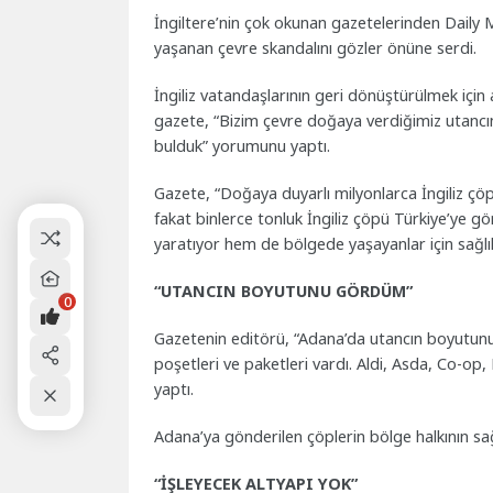
İngiltere’nin çok okunan gazetelerinden Daily
yaşanan çevre skandalını gözler önüne serdi.
İngiliz vatandaşlarının geri dönüştürülmek için a
gazete, “Bizim çevre doğaya verdiğimiz utancın
bulduk” yorumunu yaptı.
Gazete, “Doğaya duyarlı milyonlarca İngiliz çöp
fakat binlerce tonluk İngiliz çöpü Türkiye’ye gö
yaratıyor hem de bölgede yaşayanlar için sağlık
“UTANCIN BOYUTUNU GÖRDÜM”
0
Gazetenin editörü, “Adana’da utancın boyutunu 
poşetleri ve paketleri vardı. Aldi, Asda, Co-o
yaptı.
Adana’ya gönderilen çöplerin bölge halkının sağlı
“İŞLEYECEK ALTYAPI YOK”