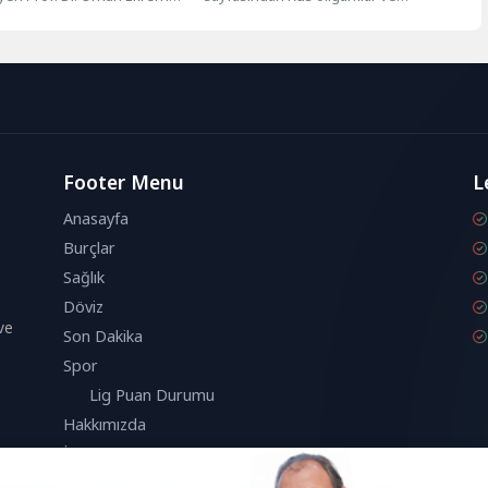
işeli bir şekilde gelecek...
Moskova'nın Ukrayna'yı işgali
nedeniyle yaptırım uygulanan diğer...
Footer Menu
L
Anasayfa
Burçlar
Sağlık
Döviz
ve
Son Dakika
Spor
Lig Puan Durumu
Hakkımızda
İletişim