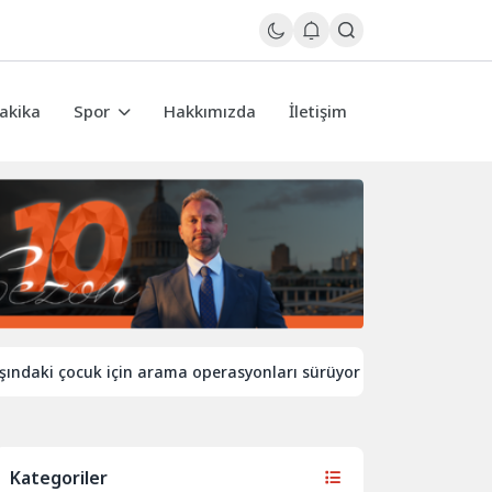
akika
Spor
Hakkımızda
İletişim
 çocuk için arama operasyonları sürüyor
İngiltere’de sıcak
Kategoriler