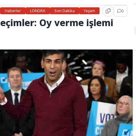
Haberler
LONDRA
Son Dakika
Yaşam
0
 seçimler: Oy verme işlemi