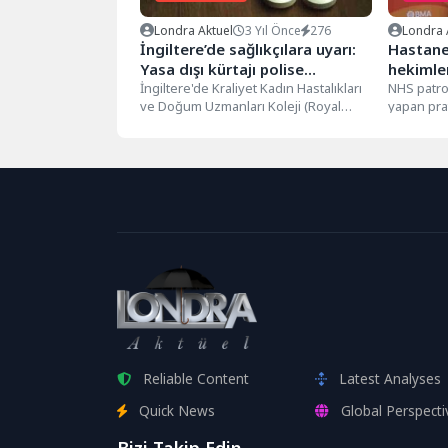
Londra Aktuel
3 Yıl Önce
276
Londra 
İngiltere’de sağlıkçılara uyarı:
Hastane
Yasa dışı kürtajı polise
hekimler
bildirmeyin
İngiltere'de Kraliyet Kadın Hastalıkları
ediyor
NHS patron
ve Doğum Uzmanları Koleji (Royal
yapan pra
College of Obstetricians and
hattını g
Gynecologists), kürtajların...
etmelerine
Reliable Content
Latest Analyses
Quick News
Global Perspecti
Bizi Takip Edin