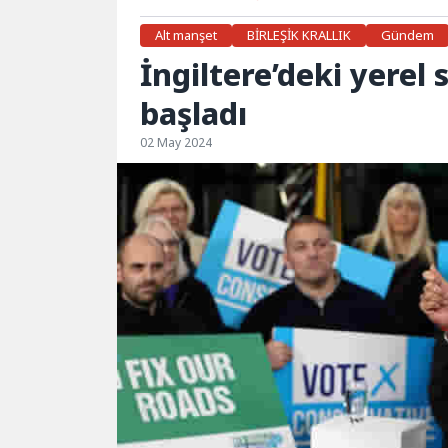
Alt manşet
BİRLEŞİK KRALLIK
Gündem
İngiltere’deki yerel
başladı
02 May 2024