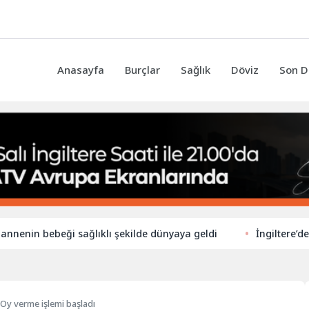
Anasayfa
Burçlar
Sağlık
Döviz
Son D
 bebeği sağlıklı şekilde dünyaya geldi
İngiltere’de ilkokul
: Oy verme işlemi başladı