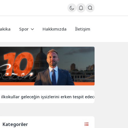
akika
Spor
Hakkımızda
İletişim
lar geleceğin işsizlerini erken tespit edecek
İngiltere’de de
Kategoriler