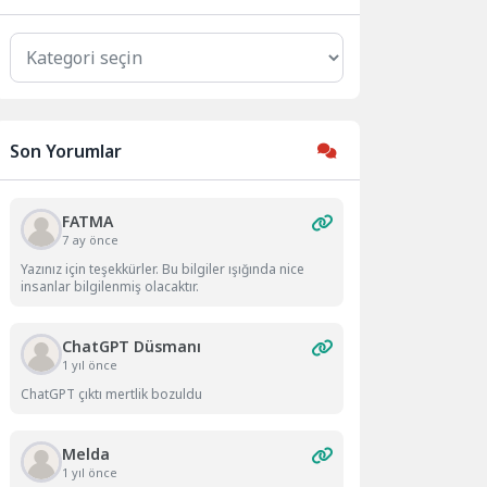
Kategoriler
Son Yorumlar
FATMA
7 ay önce
Yazınız için teşekkürler. Bu bilgiler ışığında nice
insanlar bilgilenmiş olacaktır.
ChatGPT Düsmanı
1 yıl önce
ChatGPT çıktı mertlik bozuldu
Melda
1 yıl önce