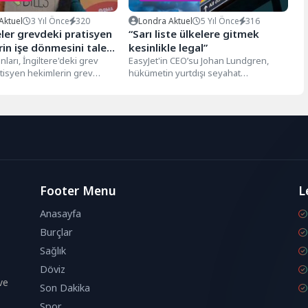
Aktuel
3 Yıl Önce
320
Londra Aktuel
5 Yıl Önce
316
ler grevdeki pratisyen
“Sarı liste ülkelere gitmek
in işe dönmesini talep
kesinlikle legal”
ları, İngiltere'deki grev
EasyJet'in CEO’su Johan Lundgren,
tisyen hekimlerin grev
hükümetin yurtdışı seyahat
eçerek hizmetlere yardım
konusundaki rehberliğinin yolcular
 izin verilmesi...
için "çok kafa karıştırıcı" ve...
Footer Menu
L
Anasayfa
Burçlar
Sağlık
Döviz
ve
Son Dakika
Spor