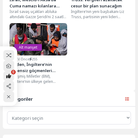
Cuma namazı kılanlara
cesur bir plan sunacağım
İsrail savaş uçakları abluka
İngiltere’nin yeni başbakanı Liz
saldırdı
altındaki Gazze Şeridi’ni 2 saatlik
Truss, partisinin yeni lideri
bir sükunetin ardından sabah
olarak seçilmekten onur
saatlerinde yeniden...
duyduğunu dile getirerek,
rakibi...
Alt manşet
4 Yıl Önce
255
BM’den, İngiltere’nin
düzensiz göçmenleri
0
Birleşmiş Milletler (BM),
Ruanda’ya gönderme
İngiltere’nin ülkeye gelen
planına tepki
düzensiz göçmenleri iltica
işlemlerini yapmak üzere
Ruanda’ya gönderme planına...
Kategoriler
Kategoriler