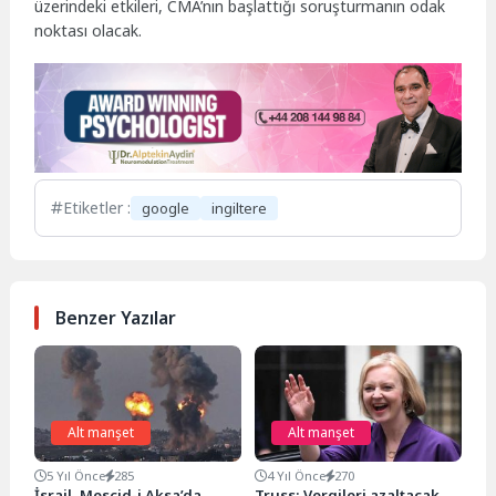
üzerindeki etkileri, CMA’nın başlattığı soruşturmanın odak
noktası olacak.
Etiketler :
google
ingiltere
Benzer Yazılar
Alt manşet
Alt manşet
5 Yıl Önce
285
4 Yıl Önce
270
İsrail, Mescid-i Aksa’da
Truss: Vergileri azaltacak