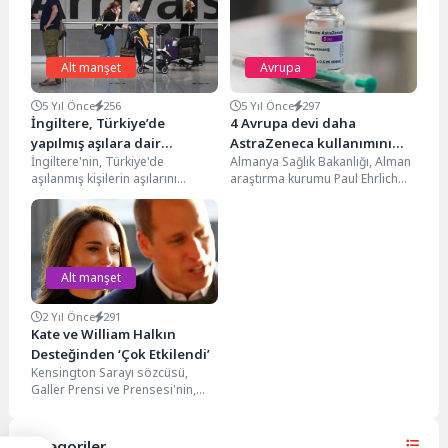
Alt manşet
Avrupa
5 Yıl Önce
256
5 Yıl Önce
297
İngiltere, Türkiye’de
4 Avrupa devi daha
yapılmış aşılara dair
AstraZeneca kullanımını
İngiltere'nin, Türkiye'de
Almanya Sağlık Bakanlığı, Alman
sertifikaları kabul edecek
askıya aldı
aşılanmış kişilerin aşılarını
araştırma kurumu Paul Ehrlich
geçerli kabul edeceği duyuruldu.
Enstitüsünün tavsiyesi üzerine
Konuyla ilgili T.C. Londra
Oxford/AstraZeneca tarafından
Büyükelçiliği'nden yapılan...
geliştirilen koronavirüs...
Alt manşet
2 Yıl Önce
291
Kate ve William Halkın
Desteğinden ‘Çok Etkilendi’
Kensington Sarayı sözcüsü,
Galler Prensi ve Prensesi'nin,
Catherine'in kanser teşhisi
sonrası aldıkları nazik
mesajlardan "son...
Kategoriler