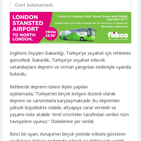
Özet bulunamadı.
İngiltere Dışişleri Bakanlığı, Türkiye’ye seyahat için rehberini
güncelledi. Bakanlık, Türkiye’ye seyahat edecek
vatandaşlara deprem ve orman yangınları nedeniyle uyarıda
bulundu.
Rehberde deprem riskine ilişkin yapılan
açıklamada,”Türkiye’nin birçok bölgesi düzenli olarak
deprem ve sarsıntılarla karşılaşmaktadır. Bu depremler
yüksek büyüklükte olabilir, altyapıya zarar verebilir ve
yaşamı riske atabilir. Yerel otoriteler tarafından verilen tüm
tavsiyelere uyunuz.” İfadelerine yer verildi.
İkinci bir uyarı, Avrupa’nın birçok yerinde etkisini gösteren
sıcak hava dalgası nedeniyle yüksek sıcaklıklar için yapıldı.