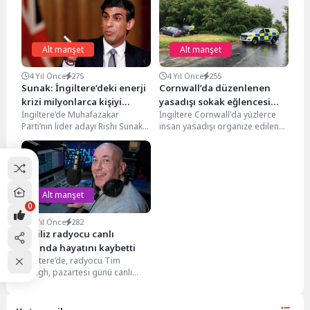
Alt manşet
Alt manşet
4 Yıl Önce
275
4 Yıl Önce
255
Sunak: İngiltere’deki enerji
Cornwall’da düzenlenen
krizi milyonlarca kişiyi
yasadışı sokak eğlencesi
İngiltere’de Muhafazakar
İngiltere Cornwall'da yüzlerce
yoksulluğa sürükleyebilir
nedeniyle yollar tıkandı
Parti’nin lider adayı Rishi Sunak
insan yasadışı organize edilen
hükümetin hanehalkına daha
sokak partisine katıldı. Polis,
fazla nakit yardımı yapmaması
Camelford yakınlarındaki
halinde...
Davidstow Moor'daki...
Alt manşet
0
4 Yıl Önce
282
İngiliz radyocu canlı
yayında hayatını kaybetti
İngiltere’de, radyocu Tim
Gough, pazartesi günü canlı
yayında olduğu sırada hayatını
kaybetti. 55 yaşındaki Gough'ın...