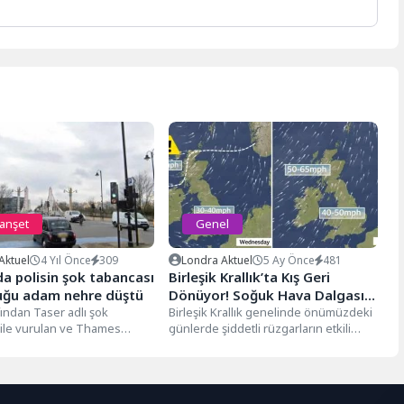
manşet
Genel
Aktuel
4 Yıl Önce
309
Londra Aktuel
5 Ay Önce
481
a polisin şok tabancası
Birleşik Krallık’ta Kış Geri
duğu adam nehre düştü
Dönüyor! Soğuk Hava Dalgası
fından Taser adlı şok
Geliyor
Birleşik Krallık genelinde önümüzdeki
 ile vurulan ve Thames
günlerde şiddetli rüzgarların etkili
üşen bir kişinin sağlık...
olması bekleniyor. Meteoroloji
yetkilileri, özellikle İskoçya’nın kuzey...