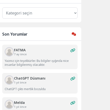
Kategoriler
Son Yorumlar
FATMA
7 ay önce
Yazınız için teşekkürler. Bu bilgiler ışığında nice
insanlar bilgilenmiş olacaktır.
ChatGPT Düsmanı
1 yıl önce
ChatGPT çıktı mertlik bozuldu
Melda
1 yıl önce