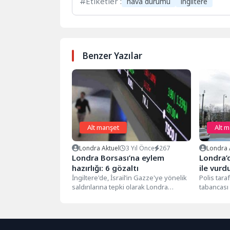
Etiketler :
hava durumu
ingiltere
Benzer Yazılar
Alt manşet
Alt 
Londra Aktuel
3 Yıl Önce
267
Londra 
Londra Borsası’na eylem
Londra’d
hazırlığı: 6 gözaltı
ile vur
İngiltere'de, İsrail’in Gazze'ye yönelik
Polis tara
saldırılarına tepki olarak Londra
tabancası
Borsası'nın işleme açılmasını
Nehri'ne d
engellemeye yönelik eylem
hazırlığında...