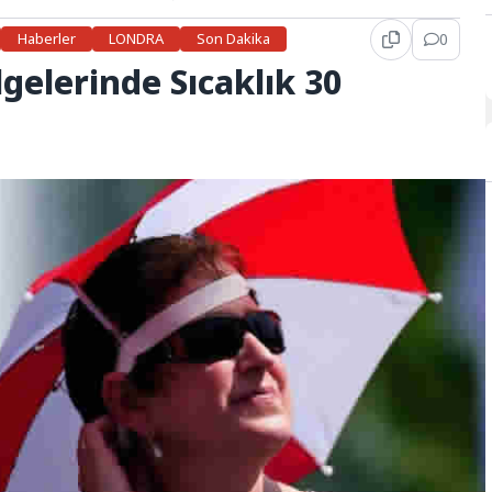
Haberler
LONDRA
Son Dakika
0
lgelerinde Sıcaklık 30