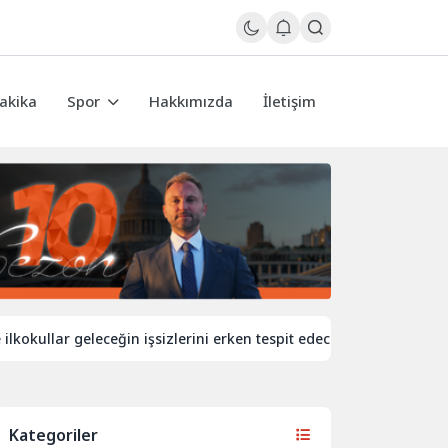
akika
Spor
Hakkımızda
İletişim
lar geleceğin işsizlerini erken tespit edecek
İngiltere’de de
Kategoriler