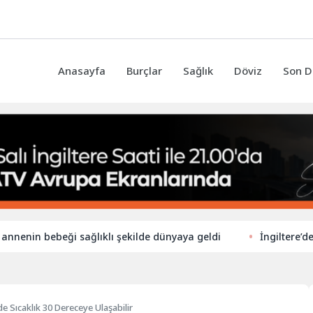
Anasayfa
Burçlar
Sağlık
Döviz
Son D
 bebeği sağlıklı şekilde dünyaya geldi
İngiltere’de ilkokul
de Sıcaklık 30 Dereceye Ulaşabilir