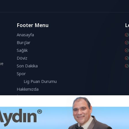
Footer Menu
L
Anasayfa
Burçlar
Sağlık
Döviz
ve
Son Dakika
Spor
Lig Puan Durumu
Hakkımızda
İletişim
anıcı deneyimini geliştirmek için çerezleri kullanmaktadır.
Kabul Et