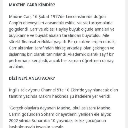
MAXINE CARR KİMDİR?
Maxine Carr, 16 Şubat 1977’de Lincolnshire’de doğdu.
Capp’in ebeveynleri arasındaki evlilik, sık sık tartışmalarla
gölgelendi. Carr ve ablası Hayley büyük ölçüde anneleri ve
büyükanne ve büyükbabaları tarafından büyütüldü. Aile
sürekli finansal zorluklar yaşadı. Bir çocuk ve ergen olarak,
Carr akranları tarafından birkaç arkadaşı olan çekingen ve
dışlanmış biri olarak tanımlandı. Akademik olarak zayıf bir
performans sergiledi, ancak her zaman öğretmen olmayı
arzuladı.
DİZİ NEYİ ANLATACAK?
İngiliz televiyonu Channel 5’te 10 Ekim’de yayınlanacak olan
tanıtım yazında Maxim hakkında şu ifadelere yer verildi:
“Gerçek olaylara dayanan Maxine, okul asistanı Maxine
Carr’ın gözünden Soham cinayetlerini yeniden ele alıyor.
2002 yılında Soham’da 10 yaşındaki iki kız çocuğunun
kaybolmasıyla insanlar sarsılır.