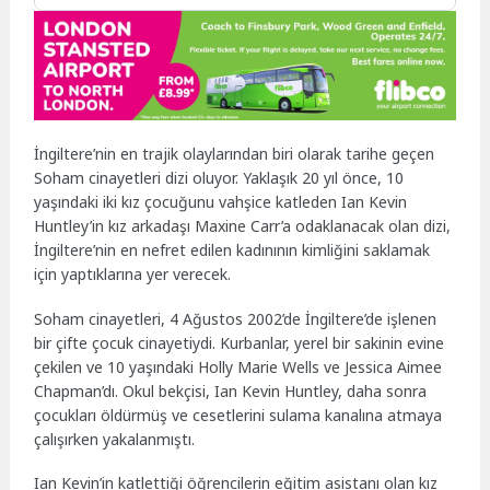
İngiltere’nin en trajik olaylarından biri olarak tarihe geçen
Soham cinayetleri dizi oluyor. Yaklaşık 20 yıl önce, 10
yaşındaki iki kız çocuğunu vahşice katleden Ian Kevin
Huntley’in kız arkadaşı Maxine Carr’a odaklanacak olan dizi,
İngiltere’nin en nefret edilen kadınının kimliğini saklamak
için yaptıklarına yer verecek.
Soham cinayetleri, 4 Ağustos 2002’de İngiltere’de işlenen
bir çifte çocuk cinayetiydi. Kurbanlar, yerel bir sakinin evine
çekilen ve 10 yaşındaki Holly Marie Wells ve Jessica Aimee
Chapman’dı. Okul bekçisi, Ian Kevin Huntley, daha sonra
çocukları öldürmüş ve cesetlerini sulama kanalına atmaya
çalışırken yakalanmıştı.
Ian Kevin’in katlettiği öğrencilerin eğitim asistanı olan kız