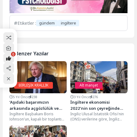
Etiketler :
gündem
ingiltere
Benzer Yazılar
0
BİRLEŞİK KRALLIK
Alt manşet
5 Yıl Önce
238
3 Yıl Önce
276
‘Aşıdaki başarımızın
İngiltere ekonomisi
arkasında açgözlülük ve
2022’nin son çeyreğinde
İngiltere Başbakanı Boris
İngiliz Ulusal İstatistik Ofisi'nin
kapitalizm var’
resesyondan kurtuldu.
Johnson'un, kapalı bir toplantıda
(ONS) verilerine göre, İngiliz
yaptığı konuşma sırasında
ekonomisi geçen yılın son
"Aşılama konusundaki
çeyreğinde yüzde 0,1...
başarımızın sebebi kapitalizm,...