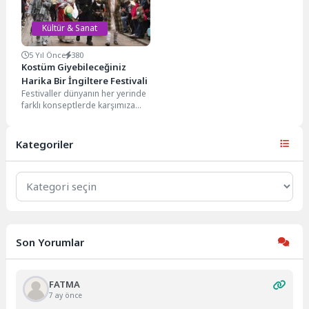
Kültür & Sanat
5 Yıl Önce
380
Kostüm Giyebileceğiniz
Harika Bir İngiltere Festivali
Festivaller dünyanın her yerinde
farklı konseptlerde karşımıza
çıkıyor. Müzik, sanat ve
eğlenceye dair her şeyi...
Kategoriler
Kategoriler
Son Yorumlar
FATMA
7 ay önce