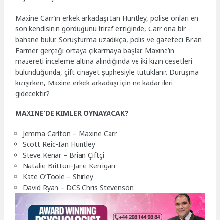
Maxine Carr’ın erkek arkadaşı Ian Huntley, polise onları en
son kendisinin gördüğünü itiraf ettiğinde, Carr ona bir
bahane bulur. Soruşturma uzadıkça, polis ve gazeteci Brian
Farmer gerçeği ortaya çıkarmaya başlar. Maxine’in
mazereti inceleme altına alındığında ve iki kızın cesetleri
bulunduğunda, çift cinayet şüphesiyle tutuklanır. Duruşma
kızışırken, Maxine erkek arkadaşı için ne kadar ileri
gidecektir?
MAXINE’DE KİMLER OYNAYACAK?
Jemma Carlton – Maxine Carr
Scott Reid-Ian Huntley
Steve Kenar – Brian Çiftçi
Natalie Britton-Jane Kerrigan
Kate O’Toole – Shirley
David Ryan – DCS Chris Stevenson