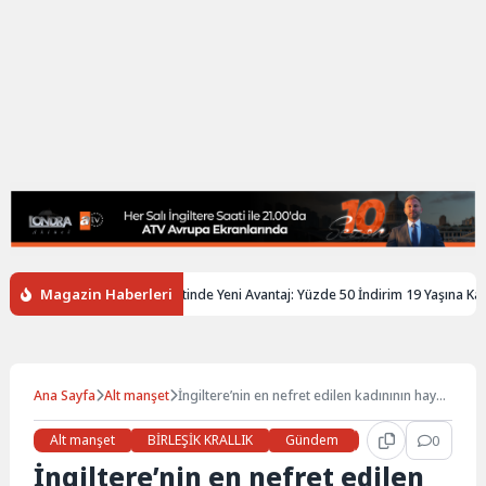
Magazin Haberleri
ere’de Gençlere Tren Biletinde Yeni Avantaj: Yüzde 50 İndirim 19 Yaşına Kadar U
Ana Sayfa
Alt manşet
İngiltere’nin en nefret edilen kadınının hayatı
dizi oluyor
Alt manşet
BİRLEŞİK KRALLIK
Gündem
Haberler
0
Kült
İngiltere’nin en nefret edilen