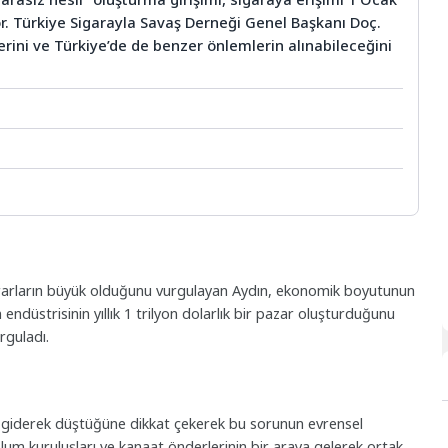
r. Türkiye Sigarayla Savaş Derneği Genel Başkanı Doç.
erini ve Türkiye’de de benzer önlemlerin alınabileceğini
zararların büyük olduğunu vurgulayan Aydın, ekonomik boyutunun
 endüstrisinin yıllık 1 trilyon dolarlık bir pazar oluşturduğunu
rguladı.
ın giderek düştüğüne dikkat çekerek bu sorunun evrensel
plum kuruluşları ve kanaat önderlerinin bir araya gelerek ortak