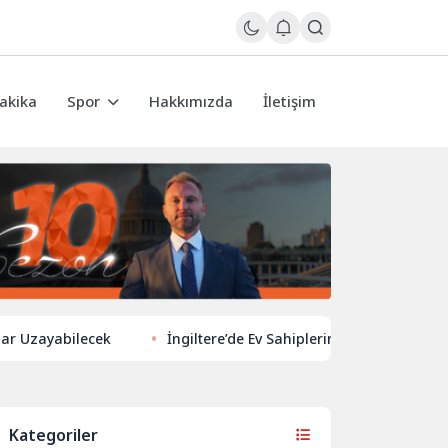
akika
Spor
Hakkımızda
İletişim
abilecek
İngiltere’de Ev Sahiplerinden Yeni Yönelim: Vergi ve
Kategoriler