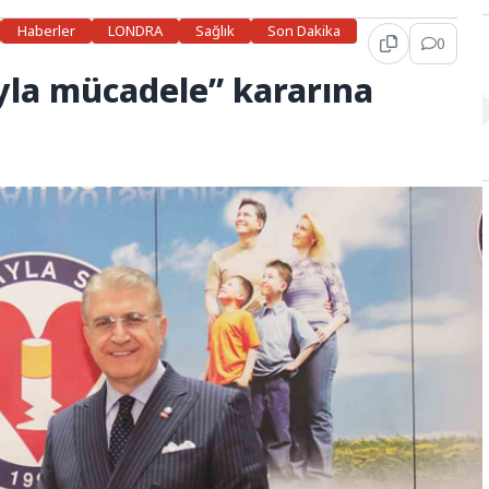
Haberler
LONDRA
Sağlık
Son Dakika
0
ayla mücadele” kararına