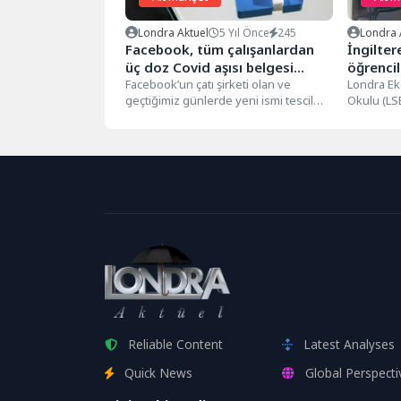
Londra Aktuel
5 Yıl Önce
245
Londra 
Facebook, tüm çalışanlardan
İngilter
üç doz Covid aşısı belgesi
öğrencil
isteyecek
Facebook’un çatı şirketi olan ve
işbirliğ
Londra Ek
geçtiğimiz günlerde yeni ismi tescil
Okulu (LSE
edilen Meta, mart ayında tüm...
İsrail ile 
Reliable Content
Latest Analyses
Quick News
Global Perspecti