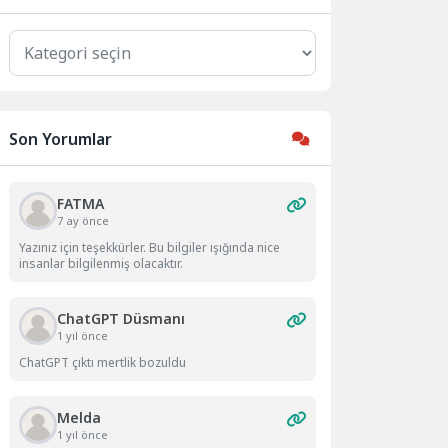
Kategoriler
Son Yorumlar
FATMA
7 ay önce
Yazınız için teşekkürler. Bu bilgiler ışığında nice
insanlar bilgilenmiş olacaktır.
ChatGPT Düsmanı
1 yıl önce
ChatGPT çıktı mertlik bozuldu
Melda
1 yıl önce