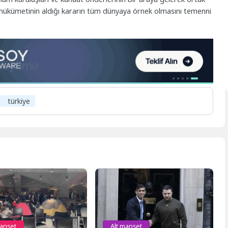
e hükümetinin aldığı kararın tüm dünyaya örnek olmasını temenni
türkiye
manşet
Alt manşet