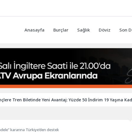
Anasayfa
Burçlar
Sağlık
Döviz
Son D
ren Biletinde Yeni Avantaj: Yüzde 50 İndirim 19 Yaşına Kadar Uzay
adele” kararına Türkiye’den destek