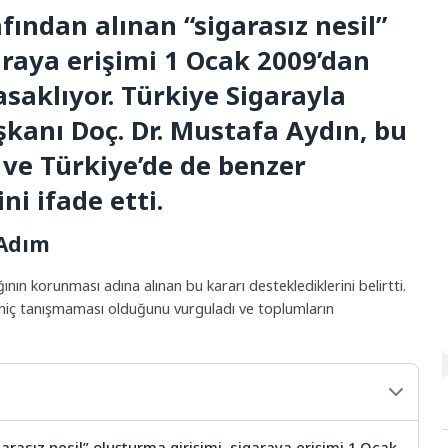
fından alınan “sigarasız nesil”
araya erişimi 1 Ocak 2009’dan
saklıyor. Türkiye Sigarayla
kanı Doç. Dr. Mustafa Aydın, bu
 ve Türkiye’de de benzer
ni ifade etti.
 Adım
ının korunması adına alınan bu kararı desteklediklerini belirtti.
 hiç tanışmaması olduğunu vurguladı ve toplumların
arasız nesil” oluşturma girişimi, sigaraya erişimi 1 Ocak