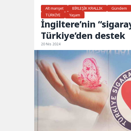
Alt manşet
BİRLEŞİK KRALLIK
Gündem
TÜRKİYE
Yaşam
İngiltere’nin “sigar
Türkiye’den destek
20 Nis 2024