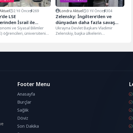
Aktuel
2 Yıl Önce
269
Londra Aktuel
3 Yıl Önce
304
e’de LSE
Zelensky: İngiltere’den ve
erinden İsrail ile
dünyadan daha fazla savaş
ine karşı protesto
onomi ve Siyasal Bilimler
uçağı istiyoruz
Ukrayna Devlet Başkanı Vladimir
) öğrencileri, üniversitenin
Zelenskiy, başka ülkelerin
işbirliğini protesto etmek ve...
özgürlüğüne ve sınırlarına
saldıranların kaybedeceğini belirterek,
"Biliyoruz özgürlük...
Footer Menu
L
Anasayfa
Burçlar
Sağlık
Döviz
ve
Son Dakika