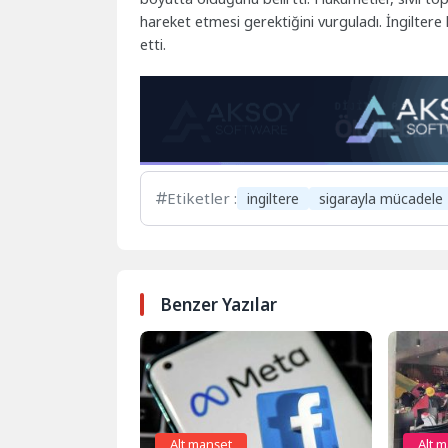
hareket etmesi gerektiğini vurguladı. İngilter
etti.
Etiketler :
ingiltere
sigarayla mücadele
Benzer Yazılar
Alt manşet
Alt 