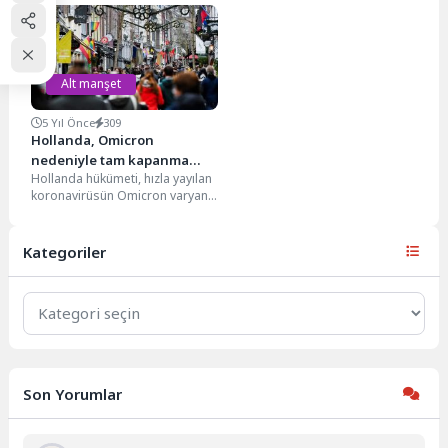
düzenlenen “Renkler Açıyor”
cinayete teşebbüs eden 17
öğrenci resim sergisi büyük
yaşındaki genç, müebbet hapis...
takdir...
Alt manşet
5 Yıl Önce
309
Hollanda, Omicron
nedeniyle tam kapanma
Hollanda hükümeti, hızla yayılan
kararı aldı
koronavirüsün Omicron varyantı
nedeniyle 14 Ocak 2022 tarihine
kadar tam kapanma...
Kategoriler
Kategoriler
Son Yorumlar