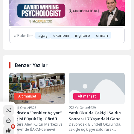
Etiketler :
ağaç
ekonomi
ingiltere
orman
Benzer Yazılar
Alt manşet
Alt manşet
1 Yıl Önce
325
2 Yıl Önce
229
Londra’da “Renkler Açıyor”
Yatılı Okulda Çekiçli Saldırı
Sergisi Büyük İlgi Gördü
Sonrası 17 Yaşındaki Gence
İngiltere Alevi Kültür Merkezi ve
Devon’daki Blundell Okulu'nda,
Müebbet Hapis Cezası
0
Cemevi’nde (İAKM-Cemevi)
çekiçle üç kişiye saldırarak