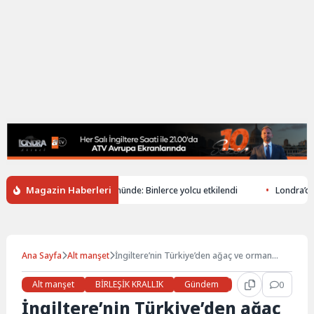
Magazin Haberleri
demiryolu kaosu ikinci gününde: Binlerce yolcu etkilendi
Londra’da 1.50
Ana Sayfa
Alt manşet
İngiltere’nin Türkiye’den ağaç ve orman
ürünleri talebi artıyor
Alt manşet
BİRLEŞİK KRALLIK
Gündem
Haberler
0
İŞ 
İngiltere’nin Türkiye’den ağaç