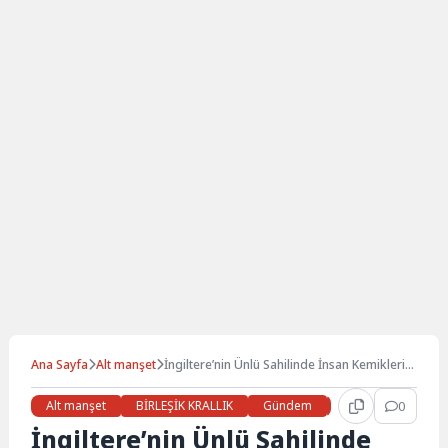
Ana Sayfa
Alt manşet
İngiltere’nin Ünlü Sahilinde İnsan Kemikleri
Bulundu
Alt manşet
BİRLEŞİK KRALLIK
Gündem
Haberler
0
Son
İngiltere’nin Ünlü Sahilinde