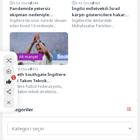
3 Yıl Önce
244
5 Yıl Önce
302
Pandemide yetersiz
İngiliz milletvekili İsrail
ekipman nedeniyle
karşıtı göstericilere hakaret
İngiltere'de uzun süredir devam
İngiltere’de iktidardaki
sağlıkları bozulan doktorlar
etti
eden Kovid-19 nedeniyle
Muhafazakar Parti’den
NHS’e dava açacak
hayatlarının mahvolduğunu
milletvekili Michael Fabricant,
belirten doktorlar sağlık
Londra’daki İsrail karşıtı
kurumuna dava açacak....
göstericilere “ilkel” dedi.
Fabricant, Twitter...
Alt manşet
2 Yıl Önce
312
Gareth Southgate İngiltere
0
Milli Takım Teknik
İngiltere Futbol Federasyonu,
Direktörlüğünden Ayrıldı
milli takım teknik direktörü
Gareth Southgate'in görevinden
ayrıldığını duyurdu. 2024 Avrupa
Futbol...
Kategoriler
Kategoriler