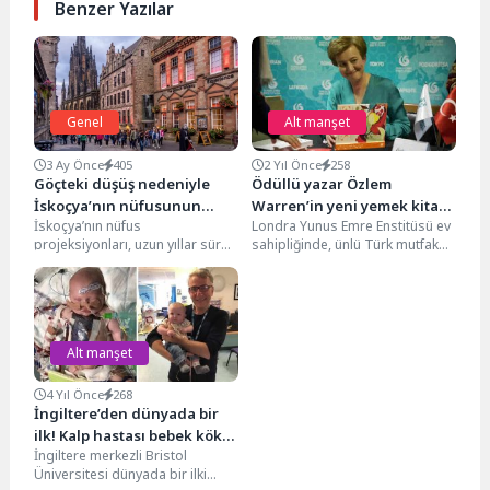
Benzer Yazılar
Genel
Alt manşet
3 Ay Önce
405
2 Yıl Önce
258
Göçteki düşüş nedeniyle
Ödüllü yazar Özlem
İskoçya’nın nüfusunun
Warren’in yeni yemek kitabı
İskoçya’nın nüfus
Londra Yunus Emre Enstitüsü ev
azalması bekleniyor
“SEBZE” tanıtıldı
projeksiyonları, uzun yıllar süren
sahipliğinde, ünlü Türk mutfak
artış trendinin sona
uzmanı Özlem Warren'in yeni
erebileceğine işaret ediyor.
yemek kitabı...
National Records of...
Alt manşet
4 Yıl Önce
268
İngiltere’den dünyada bir
ilk! Kalp hastası bebek kök
İngiltere merkezli Bristol
hücreyle tedavi edildi
Üniversitesi dünyada bir ilki