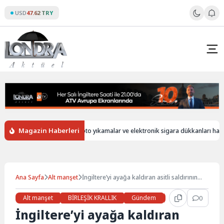
Skip
USD
47.62 TRY
to
content
Magazin Haberleri
siz
İngiltere’de oto yıkamalar ve elektronik sigara dükkanları hala yaba
Ana Sayfa
Alt manşet
İngiltere’yi ayağa kaldıran asitli saldırının
faili her yerde aranıyor
Alt manşet
BİRLEŞİK KRALLIK
Gündem
Haberler
0
LON
İngiltere’yi ayağa kaldıran