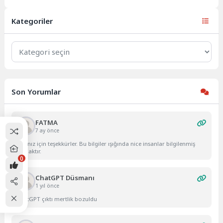
gerçekleştirdi. Prof Dr Massimo
Caputo ve ekibi, doğuştan...
Kategoriler
Kategoriler
Son Yorumlar
FATMA
7 ay önce
Yazınız için teşekkürler. Bu bilgiler ışığında nice insanlar bilgilenmiş
olacaktır.
0
ChatGPT Düsmanı
1 yıl önce
ChatGPT çıktı mertlik bozuldu