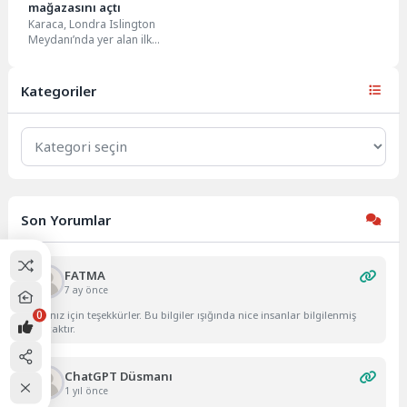
mağazasını açtı
Karaca, Londra Islington
Meydanı’nda yer alan ilk
mağazasından sonra ikinci
mağazasını, Avrupa’nın en büyük
alışveriş...
Kategoriler
Kategoriler
Son Yorumlar
FATMA
7 ay önce
0
Yazınız için teşekkürler. Bu bilgiler ışığında nice insanlar bilgilenmiş
olacaktır.
ChatGPT Düsmanı
1 yıl önce