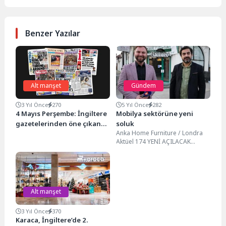
Benzer Yazılar
Alt manşet
Gündem
3 Yıl Önce
270
5 Yıl Önce
282
4 Mayıs Perşembe: İngiltere
Mobilya sektörüne yeni
gazetelerinden öne çıkan
soluk
Anka Home Furniture / Londra
manşetler
Aktüel 174 YENİ AÇILACAK
MOBİLYA MAĞAZASININ HEMEN
ÖNÜNDE İŞ İNSANI...
Alt manşet
3 Yıl Önce
370
Karaca, İngiltere’de 2.