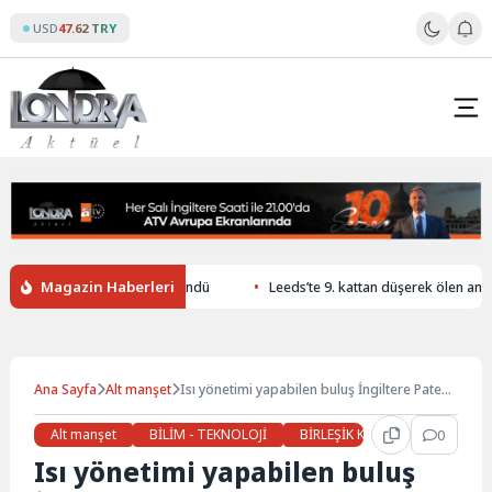
Skip
USD
47.62 TRY
to
content
Magazin Haberleri
klaşık 50 sığınmacı geri döndü
Leeds’te 9. kattan düşerek ölen annenin 
Ana Sayfa
Alt manşet
Isı yönetimi yapabilen buluş İngiltere Patent
Ofisi’nde tescil edildi
Alt manşet
BİLİM - TEKNOLOJİ
BİRLEŞİK KRALLIK
0
Günde
Isı yönetimi yapabilen buluş