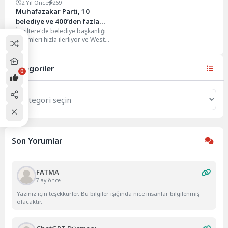
2 Yıl Önce
269
Muhafazakar Parti, 10
belediye ve 400’den fazla
İngiltere'de belediye başkanlığı
meclis üyeliğini kaybetti
seçimleri hızla ilerliyor ve West
Midlands, Londra, Greater
Manchester gibi büyük
bölgelerdeki...
Kategoriler
0
Kategoriler
Son Yorumlar
FATMA
7 ay önce
Yazınız için teşekkürler. Bu bilgiler ışığında nice insanlar bilgilenmiş
olacaktır.