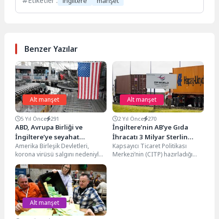
Etiketler :
ingiltere
manşet
Benzer Yazılar
Alt manşet
Alt manşet
5 Yıl Önce
291
2 Yıl Önce
270
ABD, Avrupa Birliği ve
İngiltere’nin AB’ye Gıda
İngiltere’ye seyahat
İhracatı 3 Milyar Sterlin
Amerika Birleşik Devletleri,
Kapsayıcı Ticaret Politikası
kısıtlamalarını kaldırıyor
Azaldı
korona virüsü salgını nedeniyle
Merkezi’nin (CITP) hazırladığı
18 ay önce Avrupa Birliği (AB) ve
rapora göre, İngiltere’nin AB’ye
İngiltere'den...
yaptığı gıda ihracatı Brexit
sonrası...
Alt manşet