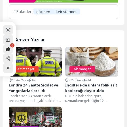
Etiketler :
göçmen
keir starmer
Benzer Yazılar
0
Alt manşet
Alt manşet
10 Ay Önce
346
5 Yıl Önce
244
Londra 24 Saatte Şiddet ve
İngiltere’de unlara folik asit
Yangınlarla Sarsıldı
katılacağı duyuruldu
Londra son 24 saatte ardı
BBC’nin haberine göre,
ardına yaşanan bıçaklı saldırılar,
uzmanların gebeliğin 12.
kavgalar ve büyük bir yangın
haftasına kadar folik asit
nedeniyle...
vitamini kullanılması önerisinin,
çoğunlukla uygulanmaması...