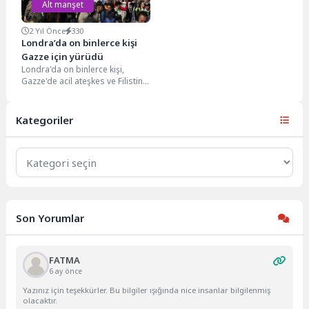
Alt manşet
2 Yıl Önce
330
Londra’da on binlerce kişi
Gazze için yürüdü
Londra'da on binlerce kişi,
Gazze'de acil ateşkes ve Filistin
halkıyla dayanışma göstermek
için tekrar sokaklara...
Kategoriler
Kategoriler
Son Yorumlar
FATMA
6 ay önce
Yazınız için teşekkürler. Bu bilgiler ışığında nice insanlar bilgilenmiş
olacaktır.