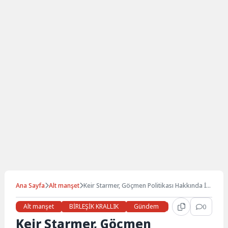
Ana Sayfa
Alt manşet
Keir Starmer, Göçmen Politikası Hakkında İlk
Açıklamalarını Yaptı
Alt manşet
BİRLEŞİK KRALLIK
Gündem
Haberler
0
LON
Keir Starmer, Göçmen