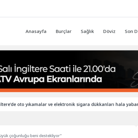
Anasayfa
Burçlar
Sağlık
Döviz
Son D
 oto yıkamalar ve elektronik sigara dükkanları hala yabancı işçile
 büyük çoğunluğu beni destekliyor”