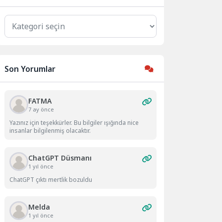
Kategoriler
Son Yorumlar
FATMA
7 ay önce
Yazınız için teşekkürler. Bu bilgiler ışığında nice
insanlar bilgilenmiş olacaktır.
ChatGPT Düsmanı
1 yıl önce
ChatGPT çıktı mertlik bozuldu
Melda
1 yıl önce