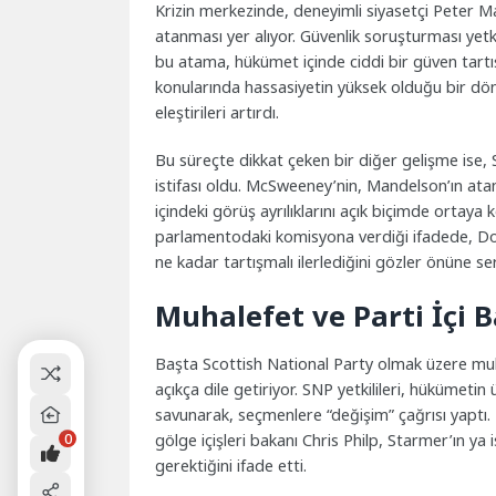
Krizin merkezinde, deneyimli siyasetçi Peter 
atanması yer alıyor. Güvenlik soruşturması yet
bu atama, hükümet içinde ciddi bir güven tartışm
konularında hassasiyetin yüksek olduğu bir dön
eleştirileri artırdı.
Bu süreçte dikkat çeken bir diğer gelişme is
istifası oldu. McSweeney’nin, Mandelson’ın at
içindeki görüş ayrılıklarını açık biçimde ortaya
parlamentodaki komisyona verdiği ifadede, Do
ne kadar tartışmalı ilerlediğini gözler önüne ser
Muhalefet ve Parti İçi B
Başta Scottish National Party olmak üzere muha
açıkça dile getiriyor. SNP yetkilileri, hükümetin
savunarak, seçmenlere “değişim” çağrısı yaptı
0
gölge içişleri bakanı Chris Philp, Starmer’ın ya
gerektiğini ifade etti.