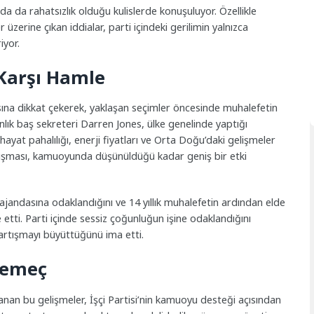
ında da rahatsızlık olduğu kulislerde konuşuluyor. Özellikle
 üzerine çıkan iddialar, parti içindeki gerilimin yalnızca
iyor.
Karşı Hamle
sına dikkat çekerek, yaklaşan seçimler öncesinde muhalefetin
kanlık baş sekreteri Darren Jones, ülke genelinde yaptığı
at pahalılığı, enerji fiyatları ve Orta Doğu’daki gelişmeler
tışması, kamuoyunda düşünüldüğü kadar geniş bir etki
andasına odaklandığını ve 14 yıllık muhalefetin ardından elde
de etti. Parti içinde sessiz çoğunluğun işine odaklandığını
tartışmayı büyüttüğünü ima etti.
nemeç
nan bu gelişmeler, İşçi Partisi’nin kamuoyu desteği açısından