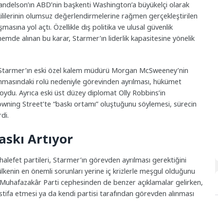
Mandelson’ın ABD’nin başkenti Washington’a büyükelçi olarak
kililerinin olumsuz değerlendirmelerine rağmen gerçekleştirilen
asına yol açtı. Özellikle dış politika ve ulusal güvenlik
emde alınan bu karar, Starmer’ın liderlik kapasitesine yönelik
e, Starmer’ın eski özel kalem müdürü Morgan McSweeney’nin
anmasındaki rolü nedeniyle görevinden ayrılması, hükümet
 koydu. Ayrıca eski üst düzey diplomat Olly Robbins’in
wning Street’te “baskı ortamı” oluştuğunu söylemesi, sürecin
di.
askı Artıyor
lefet partileri, Starmer’ın görevden ayrılması gerektiğini
 ülkenin en önemli sorunları yerine iç krizlerle meşgul olduğunu
. Muhafazakâr Parti cephesinden de benzer açıklamalar gelirken,
 istifa etmesi ya da kendi partisi tarafından görevden alınması