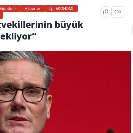
Gündem
Haberler
İŞ - EKONOMİ
0
tvekillerinin büyük
ekliyor”