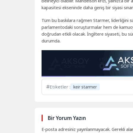
belirleyici olabilir. Mandelson krizi, yalnızca b
kapasitesi ekseninde daha geniş bir siyasi s
Tüm bu baskılara rağmen Starmer, liderliğini
parlamentodaki soruşturmalar hem de kamuoyun
doğrudan etkili olacak. İngiltere siyaseti, bu s
durumda.
Etiketler :
keir starmer
Bir Yorum Yazın
E-posta adresiniz yayınlanmayacak.
Gerekli ala