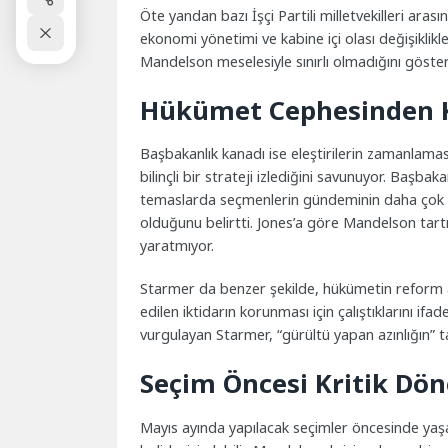
Öte yandan bazı İşçi Partili milletvekilleri aras
ekonomi yönetimi ve kabine içi olası değişiklikler
Mandelson meselesiyle sınırlı olmadığını göster
Hükümet Cephesinden 
Başbakanlık kanadı ise eleştirilerin zamanlama
bilinçli bir strateji izlediğini savunuyor. Başba
temaslarda seçmenlerin gündeminin daha çok hay
olduğunu belirtti. Jones’a göre Mandelson tar
yaratmıyor.
Starmer da benzer şekilde, hükümetin reform aj
edilen iktidarın korunması için çalıştıklarını ifa
vurgulayan Starmer, “gürültü yapan azınlığın” 
Seçim Öncesi Kritik Dö
Mayıs ayında yapılacak seçimler öncesinde yaşa