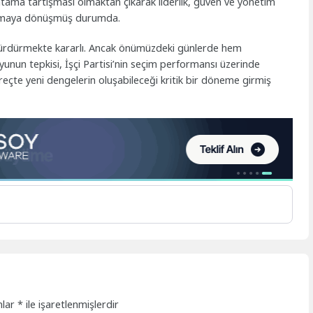
ir atama tartışması olmaktan çıkarak liderlik, güven ve yönetim
ınamaya dönüşmüş durumda.
 sürdürmekte kararlı. Ancak önümüzdeki günlerde hem
un tepkisi, İşçi Partisi’nin seçim performansı üzerinde
üreçte yeni dengelerin oluşabileceği kritik bir döneme girmiş
nlar
*
ile işaretlenmişlerdir