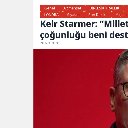
Genel
Alt manşet
BİRLEŞİK KRALLIK
LONDRA
Siyaset
Son Dakika
Yaşam
Keir Starmer: “Mille
çoğunluğu beni dest
26 Nis 2026