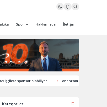
akika
Spor
Hakkımızda
İletişim
re sponsor olabiliyor
Londra’nın eğlence hayatında yeni t
Kategoriler