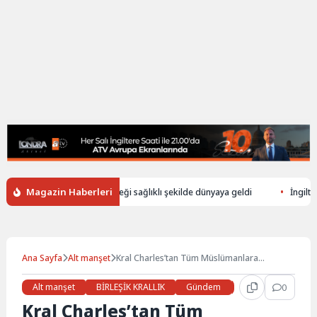
Magazin Haberleri
üşerek ölen annenin bebeği sağlıklı şekilde dünyaya geldi
İngiltere’de
Ana Sayfa
Alt manşet
Kral Charles’tan Tüm Müslümanlara
Ramazan Tebriki
Alt manşet
BİRLEŞİK KRALLIK
Gündem
Haberler
0
LON
Kral Charles’tan Tüm