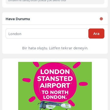
Umalım ki savaş bitsin yoksa çok sıkıntı olur
Hava Durumu
Ara
Bir hata oluştu. Lütfen tekrar deneyin.