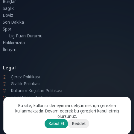
Burçlar
Sağlık
Döviz
Son Dakika
Spor
Lig Puan Durumu
Hakkımızda
İletişim
Legal
Çerez Politikası
Gizlilik Politikası
Kullanım Koşulları Politikası
Telif Hakları Politikası
İletişim
Bu site, kullanıcı deneyimini geliştirmek için çerezleri
kullanmaktadır. Devam ederek bu çerezleri kabul etmiş
olursunuz.
Kabul Et
Reddet