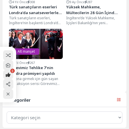
4 Yıl Önce
308
9 Ay Önce
287
Türk sanatçıların eserleri
Yüksek Mahkeme,
Londra’da sanatseverlerle
Mültecilerin 28 Gün İçinde
Türk sanatçıların eserleri,
İngiltere’de Yüksek Mahkeme,
buluştu
Tahliyesini Durdurdu
İngiltere’nin başkenti Londra’da
İçişleri Bakanlığı’nın yeni
sanatseverlerle buluştu. Nevsal
mültecilere sadece 28 gün
Elevli’nin bildirdiğine göre;
içinde sığınma evlerini boşaltma
Londra’nın ünlü St...
zorunluluğu...
Alt manşet
3 Yıl Önce
267
Görevimiz Tehlike 7’nin
0
Londra prömiyeri yapıldı
Vizyona girmek için gün sayan
ünlü aksiyon serisi Görevimiz
Tehlike'nin yedinci filmi olan
"Mission Impossible:...
Kategoriler
Kategoriler