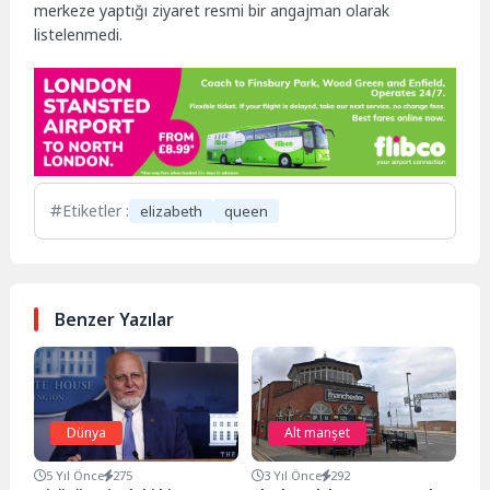
merkeze yaptığı ziyaret resmi bir angajman olarak
listelenmedi.
Etiketler :
elizabeth
queen
Benzer Yazılar
Dünya
Alt manşet
5 Yıl Önce
275
3 Yıl Önce
292