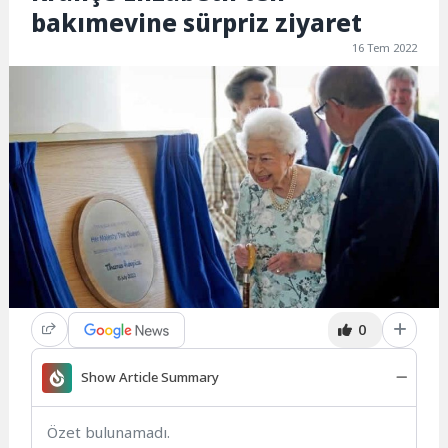
bakımevine sürpriz ziyaret
16 Tem 2022
0
Show Article Summary
Özet bulunamadı.