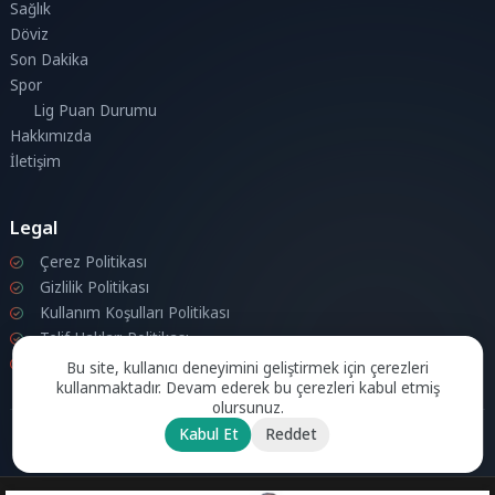
Sağlık
Döviz
Son Dakika
Spor
Lig Puan Durumu
Hakkımızda
İletişim
Legal
Çerez Politikası
Gizlilik Politikası
Kullanım Koşulları Politikası
Telif Hakları Politikası
İletişim
Bu site, kullanıcı deneyimini geliştirmek için çerezleri
kullanmaktadır. Devam ederek bu çerezleri kabul etmiş
olursunuz.
Kabul Et
Reddet