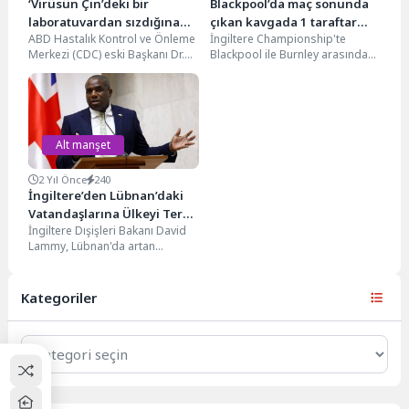
‘Virüsün Çin’deki bir
Blackpool’da maç sonunda
laboratuvardan sızdığına
çıkan kavgada 1 taraftar
ABD Hastalık Kontrol ve Önleme
İngiltere Championship'te
inanıyorum’
hayatını kaybetti
Merkezi (CDC) eski Başkanı Dr.
Blackpool ile Burnley arasında
Robert Redfield, Amerikan haber
oynanan maçtan sonra çıkan
kanalı...
kavgada bir taraftar hayatını
kaybetti....
Alt manşet
2 Yıl Önce
240
İngiltere’den Lübnan’daki
Vatandaşlarına Ülkeyi Terk
İngiltere Dışişleri Bakanı David
Etme Çağrısı
Lammy, Lübnan'da artan
gerilimler ve bölgedeki sivil
kayıplar üzerine Lübnan
Başbakanı...
Kategoriler
Kategoriler