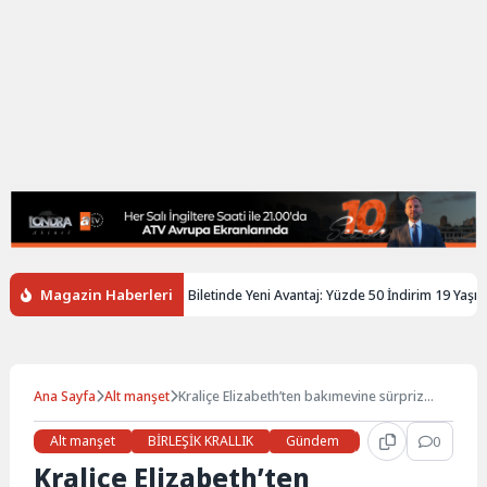
Magazin Haberleri
İngiltere’de Gençlere Tren Biletinde Yeni Avantaj: Yüzde 50 İndirim 19 Yaşına K
Ana Sayfa
Alt manşet
Kraliçe Elizabeth’ten bakımevine sürpriz
ziyaret
Alt manşet
BİRLEŞİK KRALLIK
Gündem
Haberler
0
Son
Kraliçe Elizabeth’ten